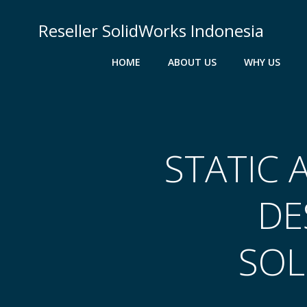
Skip
to
Reseller SolidWorks Indonesia
content
HOME
ABOUT US
WHY US
STATIC 
DE
SOL