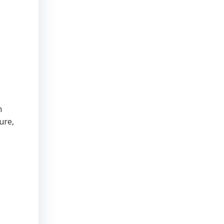
n
ure,