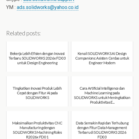
YM :
ads.solidworks@yahoo.co.id
Related posts:
Bekerja Lebih Efisien dengan Inovasi
Kenali SOLIDWORKS AI Design
Terbaru SOLIDWORKS 2026x FD03
Companions: Asisten Cerdas untuk
untuk Design Engineering
Engineer Modern
August 7, 2026
August 7, 2026
Tingkatkan Inovasi Produk Lebih
Cara Artificial Intelligence dan
Cepat dengan Fitur AI pada
Machine Learning pada
SOLIDWORKS
SOLIDWORKS untuk Meningkatkan
Produktivitas E...
August 6, 2026
August 6, 2026
Maksimalkan Produktivitas CNC
Data Semakin Rapi dan Terhubung
Manufacturing dengan
dengan Fitur Data Management
SOLIDWORKS Machining Roles
Terbaru di SOLIDWORKS 2026
R2026x FD01
FD03