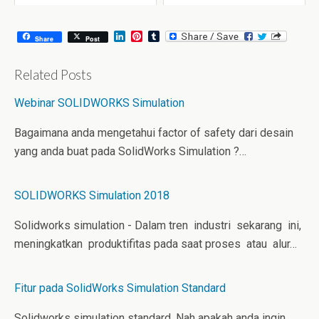
August 6, 2026
July 31, 2026
L
P
T
Share
Post
i
i
u
n
n
m
k
t
b
Related Posts
e
e
l
d
r
r
Webinar SOLIDWORKS Simulation
I
e
n
s
t
Bagaimana anda mengetahui factor of safety dari desain
yang anda buat pada SolidWorks Simulation ?…
SOLIDWORKS Simulation 2018
Solidworks simulation - Dalam tren industri sekarang ini,
meningkatkan produktifitas pada saat proses atau alur…
Fitur pada SolidWorks Simulation Standard
Solidworks simulation standard, Nah apakah anda ingin