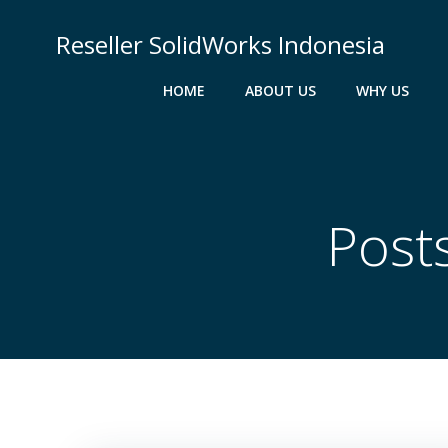
Skip
to
Reseller SolidWorks Indonesia
content
HOME
ABOUT US
WHY US
Post