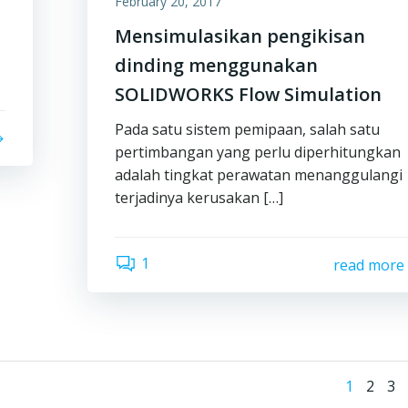
February 20, 2017
Mensimulasikan pengikisan
dinding menggunakan
SOLIDWORKS Flow Simulation
Pada satu sistem pemipaan, salah satu
pertimbangan yang perlu diperhitungkan
adalah tingkat perawatan menanggulangi
terjadinya kerusakan […]
1
read more
Pos
Page
Page
Pa
1
2
3