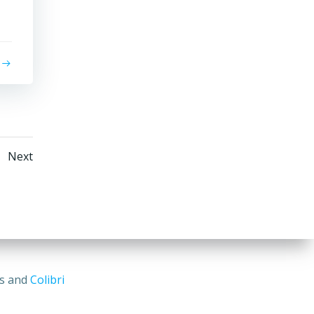
Posts
e
Next
tion
navigation
ss and
Colibri