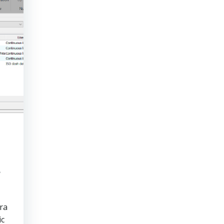
e
ara
ic