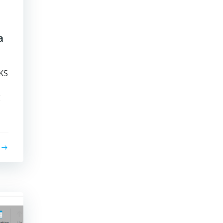
a
KS
E