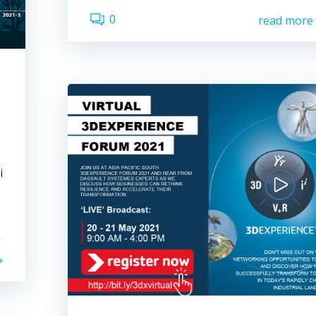
0
read more
i