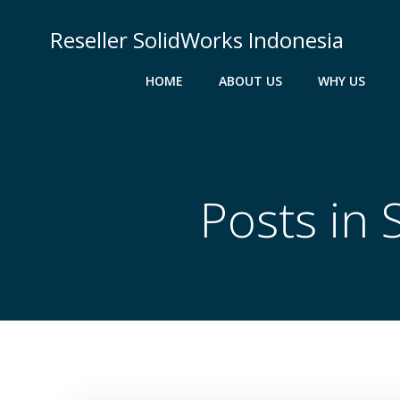
Skip
to
Reseller SolidWorks Indonesia
content
HOME
ABOUT US
WHY US
Posts in