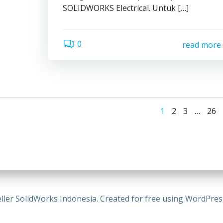
SOLIDWORKS Electrical. Untuk […]
0
read more
Posts
Page
Page
Page
Pag
1
2
3
…
26
naviga
ller SolidWorks Indonesia. Created for free using WordPre