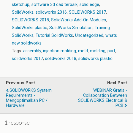
sketchup
,
software 3d cad terbaik
,
solid edge
,
SolidWorks
,
solidworks 2016
,
SOLIDWORKS 2017
,
SOLIDWORKS 2018
,
SolidWorks Add-On Modules
,
SolidWorks plastic
,
SolidWorks Simulation
,
Training
SolidWorks
,
Tutorial SolidWorks
,
Uncategorized
,
whats
new solidworks
Tags:
assembly
,
injection molding
,
mold
,
molding
,
part
,
solidworks 2017
,
solidworks 2018
,
solidworks plastic
Previous Post
Next Post
SOLIDWORKS System
WEBINAR Gratis -
Requirements -
Collaboration Between
Mengoptimalkan PC /
SOLIDWORKS Electrical &
Hardware
PCB
1 response