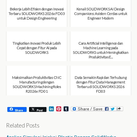
Bekerja Lebih Efisien dengan Inovasi
Kenali SOLIDWORKS AI Design
Terbaru SOLIDWORKS 2026x FD03
Companions: Asisten Cerdas untuk
untuk Design Engineering
Engineer Modern
August 7, 2026
August 7, 2026
Tingkatkan Inovasi Produk Lebih
Cara Artificial Intelligence dan
Cepat dengan Fitur AI pada
Machine Learning pada
SOLIDWORKS
SOLIDWORKS untuk Meningkatkan
Produktivitas E...
August 6, 2026
August 6, 2026
Maksimalkan Produktivitas CNC
Data Semakin Rapi dan Terhubung
Manufacturing dengan
dengan Fitur Data Management
SOLIDWORKS Machining Roles
Terbaru di SOLIDWORKS 2026
R2026x FD01
FD03
August 6, 2026
July 31, 2026
L
P
T
Share
Post
i
i
u
n
n
m
k
t
b
Related Posts
e
e
l
d
r
r