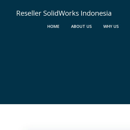
Skip
to
Reseller SolidWorks Indonesia
content
HOME
ABOUT US
WHY US