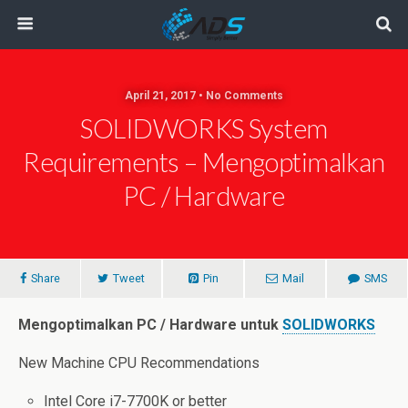
April 21, 2017 • No Comments
SOLIDWORKS System
Requirements – Mengoptimalkan
PC / Hardware
Share
Tweet
Pin
Mail
SMS
Mengoptimalkan PC / Hardware untuk
SOLIDWORKS
New Machine CPU Recommendations
Intel Core i7-7700K or better