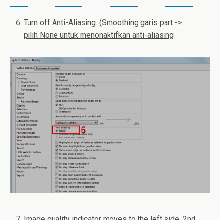
Turn off Anti-Aliasing.
(Smoothing garis part ->
pilih None untuk
menonaktifkan
anti-aliasing
Image quality indicator moves to the left side, 2nd