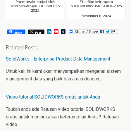
Proses desain menjadi lebih
Fitur-fitur terbaru pada
sederhana dengan SOLIDWORKS
SOLIDWORKS SIMULATION 2025
2025
November 8, 2024
November 11, 2024
L
P
T
Share
Post
i
i
u
n
n
m
k
t
b
Related Posts
e
e
l
d
r
r
SolidWorks - Enterprise Product Data Management
I
e
n
s
t
Untuk kali ini kami akan menyampaikan mengenai sistem
management data yang baik dan aman dengan…
Video tutorial SOLIDWORKS gratis untuk Anda
Taukah anda ada Ratusan video tutorial SOLIDWORKS
gratis untuk meningkatkan keterampilan Anda ? Ratusan
video…