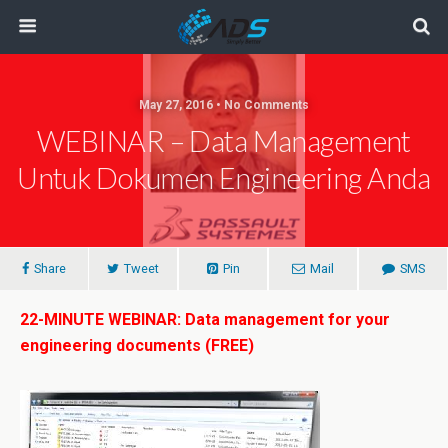
May 27, 2016 • No Comments
WEBINAR – Data Management
Untuk Dokumen Engineering Anda
Share
Tweet
Pin
Mail
SMS
22-MINUTE WEBINAR: Data management for your
engineering documents (FREE)