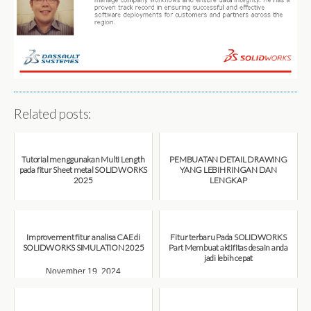
Related posts:
Tutorial menggunakan Multi Length
PEMBUATAN DETAIL DRAWING
pada fitur Sheet metal SOLIDWORKS
YANG LEBIH RINGAN DAN
2025
LENGKAP
December 6, 2024
November 29, 2024
Improvement fitur analisa CAE di
Fitur terbaru Pada SOLIDWORKS
SOLIDWORKS SIMULATION 2025
Part Membuat aktifitas desain anda
jadi lebih cepat
November 19, 2024
November 15, 2024