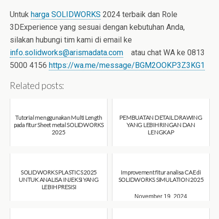
Untuk
harga SOLIDWORKS
2024 terbaik dan Role
3DExperience yang sesuai dengan kebutuhan Anda,
silakan hubungi tim kami di email ke
info.solidworks@arismadata.com
atau chat WA ke 0813
5000 4156
https://wa.me/message/BGM2OOKP3Z3KG1
Related posts:
Tutorial menggunakan Multi Length
PEMBUATAN DETAIL DRAWING
pada fitur Sheet metal SOLIDWORKS
YANG LEBIH RINGAN DAN
2025
LENGKAP
December 6, 2024
November 29, 2024
SOLIDWORKS PLASTICS 2025
Improvement fitur analisa CAE di
UNTUK ANALISA INJEKSI YANG
SOLIDWORKS SIMULATION 2025
LEBIH PRESISI
November 19, 2024
November 25, 2024