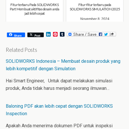
Fitur terbaru Pada SOLIDWORKS
Fitur-fitur terbaru pada
Part Membuat aktifitas desain anda
SOLIDWORKS SIMULATION 2025
jadi lebih cepat
November 8, 2024
November 15, 2024
L
P
T
Share
Post
i
i
u
n
n
m
k
t
b
Related Posts
e
e
l
d
r
r
SOLIDWORKS Indonesia – Membuat desain produk yang
I
e
n
s
lebih kompetitif dengan Simulation
t
Hai Smart Engineer, Untuk dapat melakukan simulasi
produk, Anda tidak harus menjadi seorang ilmuwan…
Baloning PDF akan lebih cepat dengan SOLIDWORKS
Inspection
Apakah Anda menerima dokumen PDF untuk inspeksi