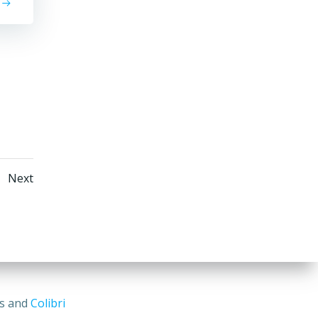
Posts
ge
Next
tion
navigation
ss and
Colibri