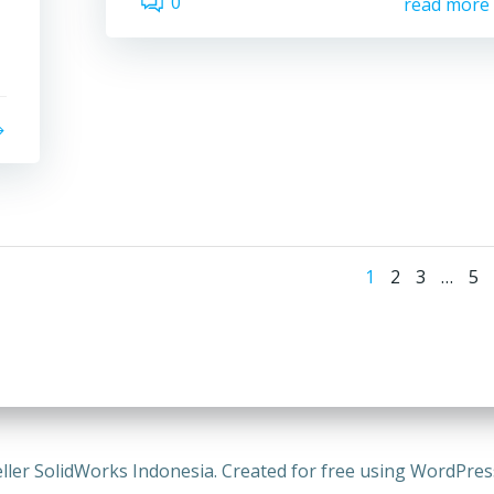
0
read more
Posts
Page
Page
Page
Pa
1
2
3
…
5
naviga
ller SolidWorks Indonesia. Created for free using WordPre