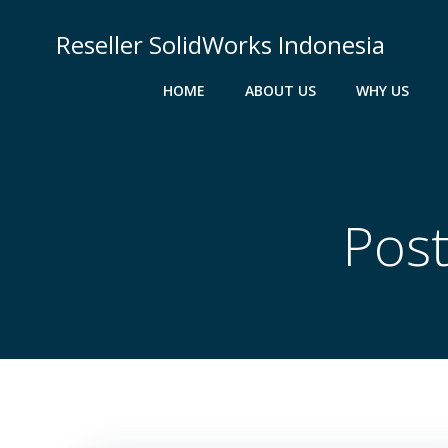
Skip
to
Reseller SolidWorks Indonesia
content
HOME
ABOUT US
WHY US
Post