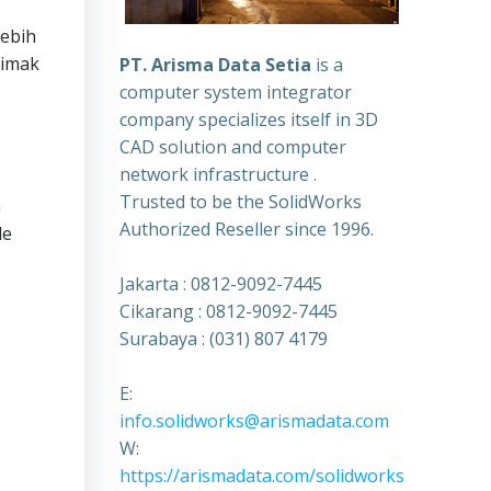
lebih
simak
PT. Arisma Data Setia
is a
computer system integrator
company specializes itself in 3D
CAD solution and computer
network infrastructure .
Trusted to be the SolidWorks
m
Authorized Reseller since 1996.
le
Jakarta : 0812-9092-7445
Cikarang : 0812-9092-7445
Surabaya : (031) 807 4179
E:
info.solidworks@arismadata.com
W:
https://arismadata.com/solidworks