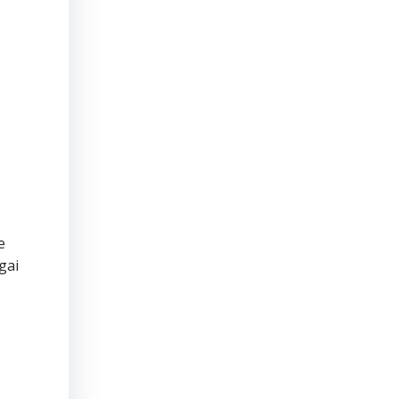
e
gai