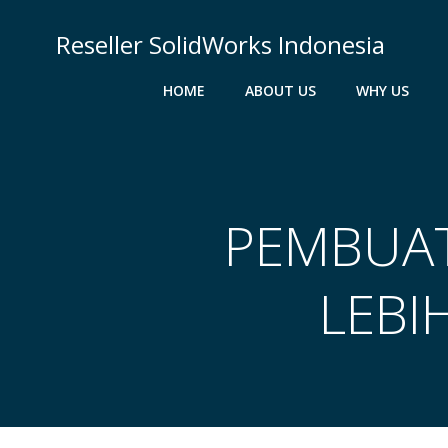
Skip
to
Reseller SolidWorks Indonesia
content
HOME
ABOUT US
WHY US
PEMBUAT
LEBI