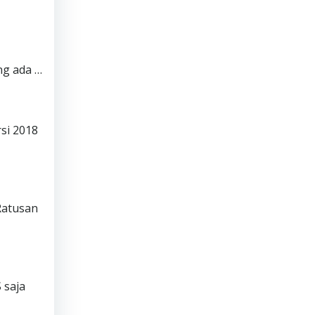
ng ada …
si 2018
Ratusan
 saja