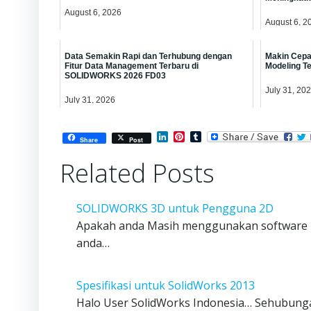
August 6, 2026
August 6, 2
Data Semakin Rapi dan Terhubung dengan
Makin Cepat
Fitur Data Management Terbaru di
Modeling T
SOLIDWORKS 2026 FD03
July 31, 20
July 31, 2026
LinkedIn
Pinterest
Tumblr
Share
Post
Related Posts
SOLIDWORKS 3D untuk Pengguna 2D
Apakah anda Masih menggunakan software 2
anda…
Spesifikasi untuk SolidWorks 2013
Halo User SolidWorks Indonesia… Sehubung