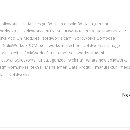
 solidworks
catia
design 3d
jasa desain 3d
jasa gambar
dworks 2010
solidworks 2016
SOLIDWORKS 2018
solidworks 2019
orks Add-On Modules
solidworks cam
SolidWorks Composer
l
SolidWorks EPDM
solidworks inspection
solidworks manage
orks plastic
SolidWorks Simulation
solidworks student
Tutorial SolidWorks
Uncategorized
webinar
whats new solidworks
atif
komunikasi teknis
Manajemen Data Produk
manufaktur
medi
lasi
solidworks
Post
Nex
navigation