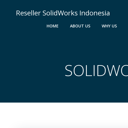
Skip
to
Reseller SolidWorks Indonesia
content
HOME
ABOUT US
WHY US
SOLIDWO