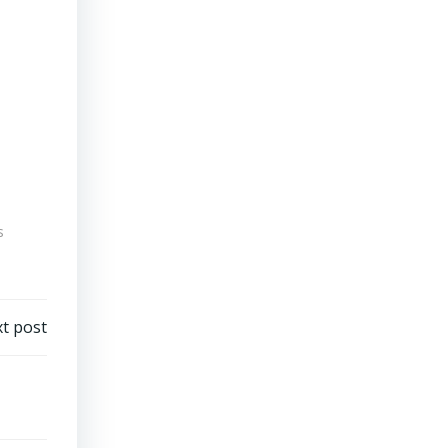
s
t post