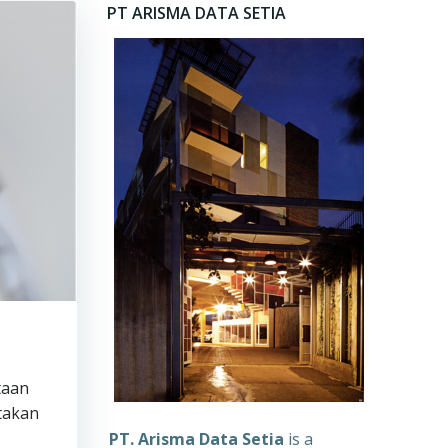
PT ARISMA DATA SETIA
taan
takan
PT. Arisma Data Setia
is a