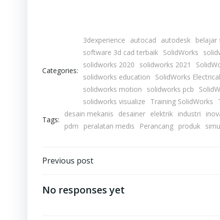
3dexperience
autocad
autodesk
belajar
software 3d cad terbaik
SolidWorks
soli
solidworks 2020
solidworks 2021
SolidW
Categories:
solidworks education
SolidWorks Electrica
solidworks motion
solidworks pcb
SolidW
solidworks visualize
Training SolidWorks
desain mekanis
desainer
elektrik
industri
inov
Tags:
pdm
peralatan medis
Perancang
produk
simu
Post
Previous post
navigation
No responses yet