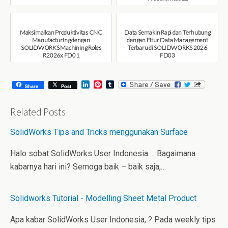
August 6, 2026
August 6, 2026
Maksimalkan Produktivitas CNC
Data Semakin Rapi dan Terhubung
Manufacturing dengan
dengan Fitur Data Management
SOLIDWORKS Machining Roles
Terbaru di SOLIDWORKS 2026
R2026x FD01
FD03
August 6, 2026
July 31, 2026
L
P
T
Share
Post
i
i
u
n
n
m
k
t
b
Related Posts
e
e
l
d
r
r
SolidWorks Tips and Tricks menggunakan Surface
I
e
n
s
t
Halo sobat SolidWorks User Indonesia. . .Bagaimana
kabarnya hari ini? Semoga baik – baik saja,…
Solidworks Tutorial - Modelling Sheet Metal Product
Apa kabar SolidWorks User Indonesia, ? Pada weekly tips