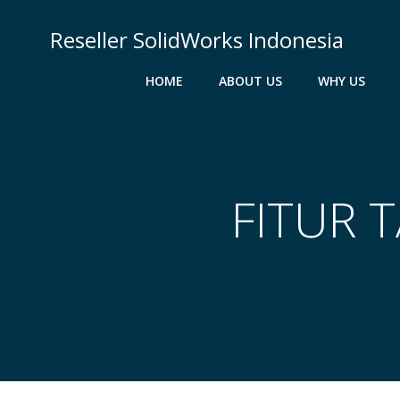
Skip
to
Reseller SolidWorks Indonesia
content
HOME
ABOUT US
WHY US
FITUR 