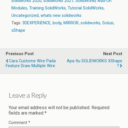
solidworks 2020
,
solidworks 2021
,
SolidWorks Add-On
Modules
,
Training SolidWorks
,
Tutorial SolidWorks
,
Uncategorized
,
whats new solidworks
Tags:
3DEXPERIENCE
,
body
,
MIRROR
,
solidworks
,
Solusi
,
xShape
Previous Post
Next Post
Cara Custome Wire Pada
Apa Itu SOLIDWORKS XShape
Feature Draw Multiple Wire
?
Leave a Reply
Your email address will not be published.
Required
fields are marked
*
Comment
*