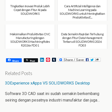
Tingkatkan Inovasi Produk Lebih
Cara Artificial Intelligence dan
Cepat dengan Fitur AI pada
Machine Learning pada
SOLIDWORKS
SOLIDWORKS untuk Meningkatkan
Produktivitas E...
August 6, 2026
August 6, 2026
Maksimalkan Produktivitas CNC
Data Semakin Rapi dan Terhubung
Manufacturing dengan
dengan Fitur Data Management
SOLIDWORKS Machining Roles
Terbaru di SOLIDWORKS 2026
R2026x FD01
FD03
August 6, 2026
July 31, 2026
L
P
T
Share
Post
i
i
u
n
n
m
k
t
b
Related Posts
e
e
l
d
r
r
3DExperience xApps VS SOLIDWORKS Desktop
I
e
n
s
t
Software 3D CAD saat ini sudah semakin berkembang
seiring dengan pesatnya industri manufaktur dan juga…