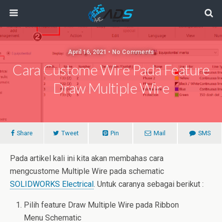
April 16, 2021 • No Comments
Cara Custome Wire Pada Feature
Draw Multiple Wire
Share
Tweet
Pin
Mail
SMS
Pada artikel kali ini kita akan membahas cara
mengcustome Multiple Wire pada schematic
SOLIDWORKS Electrical
. Untuk caranya sebagai berikut :
Pilih feature Draw Multiple Wire pada Ribbon
Menu Schematic