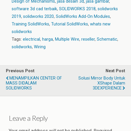
Design of Mechanisms
,
jasa desain 3d
,
jasa gambar
,
software 3d cad terbaik
,
SOLIDWORKS 2018
,
solidworks
2019
,
solidworks 2020
,
SolidWorks Add-On Modules
,
Training SolidWorks
,
Tutorial SolidWorks
,
whats new
solidworks
Tags:
electrical
,
harga
,
Multiple Wire
,
reseller
,
Schematic
,
solidworks
,
Wiring
Previous Post
Next Post
MENAMPILKAN CENTER OF
Solusi Mirror Body Untuk
MASS DIDALAM
XShape Dalam
SOLIDWORKS
3DEXPERIENCE
Leave a Reply
Your email address will not be published.
Required