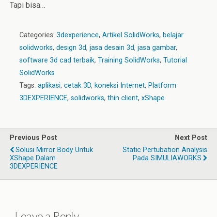
Tapi bisa…
Categories:
3dexperience
,
Artikel SolidWorks
,
belajar
solidworks
,
design 3d
,
jasa desain 3d
,
jasa gambar
,
software 3d cad terbaik
,
Training SolidWorks
,
Tutorial
SolidWorks
Tags:
aplikasi
,
cetak 3D
,
koneksi Internet
,
Platform
3DEXPERIENCE
,
solidworks
,
thin client
,
xShape
Previous Post
Next Post
Solusi Mirror Body Untuk
Static Pertubation Analysis
XShape Dalam
Pada SIMULIAWORKS
3DEXPERIENCE
Leave a Reply