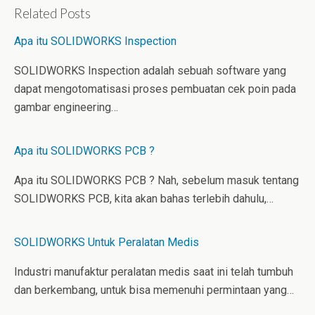
k
t
b
Related Posts
e
e
l
d
r
r
Apa itu SOLIDWORKS Inspection
I
e
n
s
t
SOLIDWORKS Inspection adalah sebuah software yang
dapat mengotomatisasi proses pembuatan cek poin pada
gambar engineering…
Apa itu SOLIDWORKS PCB ?
Apa itu SOLIDWORKS PCB ? Nah, sebelum masuk tentang
SOLIDWORKS PCB, kita akan bahas terlebih dahulu,…
SOLIDWORKS Untuk Peralatan Medis
Industri manufaktur peralatan medis saat ini telah tumbuh
dan berkembang, untuk bisa memenuhi permintaan yang…