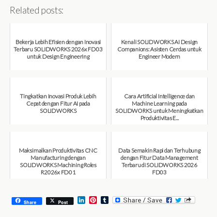
Related posts:
Bekerja Lebih Efisien dengan Inovasi
Kenali SOLIDWORKS AI Design
Terbaru SOLIDWORKS 2026x FD03
Companions: Asisten Cerdas untuk
untuk Design Engineering
Engineer Modern
August 7, 2026
August 7, 2026
Tingkatkan Inovasi Produk Lebih
Cara Artificial Intelligence dan
Cepat dengan Fitur AI pada
Machine Learning pada
SOLIDWORKS
SOLIDWORKS untuk Meningkatkan
Produktivitas E...
August 6, 2026
August 6, 2026
Maksimalkan Produktivitas CNC
Data Semakin Rapi dan Terhubung
Manufacturing dengan
dengan Fitur Data Management
SOLIDWORKS Machining Roles
Terbaru di SOLIDWORKS 2026
R2026x FD01
FD03
August 6, 2026
July 31, 2026
L
P
T
Share
Post
i
i
u
n
n
m