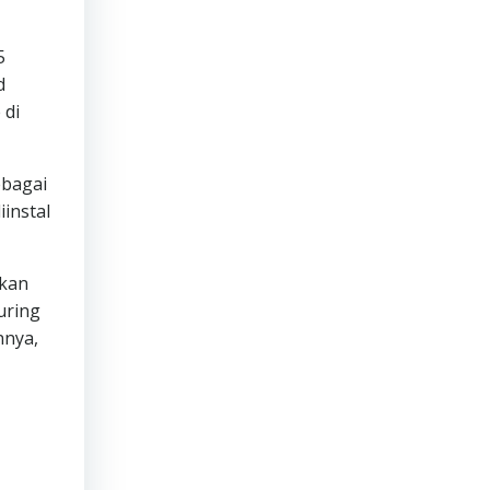
5
d
 di
ebagai
instal
ukan
uring
nnya,