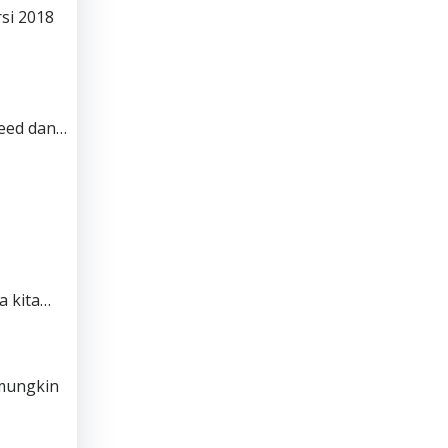
si 2018
deed dan…
a kita…
mungkin