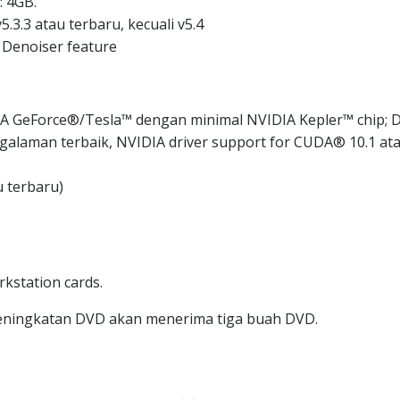
 4GB.
.3.3 atau terbaru, kecuali v5.4
 Denoiser feature
A GeForce®/Tesla™ dengan minimal NVIDIA Kepler™ chip; D
alaman terbaik, NVIDIA driver support for CUDA® 10.1 at
u terbaru)
kstation cards.
eningkatan DVD akan menerima tiga buah DVD.