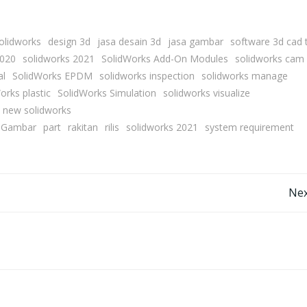
solidworks
design 3d
jasa desain 3d
jasa gambar
software 3d cad 
2020
solidworks 2021
SolidWorks Add-On Modules
solidworks cam
al
SolidWorks EPDM
solidworks inspection
solidworks manage
orks plastic
SolidWorks Simulation
solidworks visualize
 new solidworks
Gambar
part
rakitan
rilis
solidworks 2021
system requirement
Post
Nex
navigation