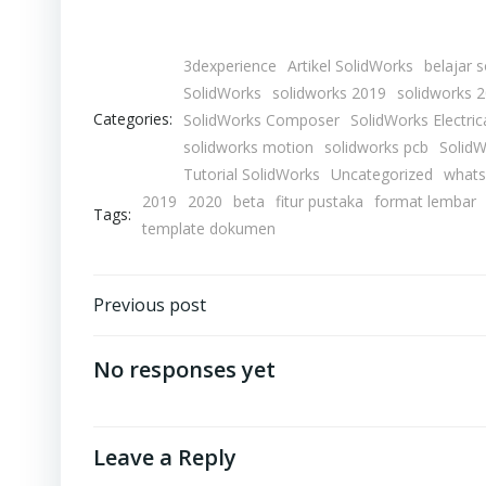
3dexperience
Artikel SolidWorks
belajar 
SolidWorks
solidworks 2019
solidworks 
Categories:
SolidWorks Composer
SolidWorks Electric
solidworks motion
solidworks pcb
SolidW
Tutorial SolidWorks
Uncategorized
whats
2019
2020
beta
fitur pustaka
format lembar
Tags:
template dokumen
Post
Previous post
navigation
No responses yet
Leave a Reply