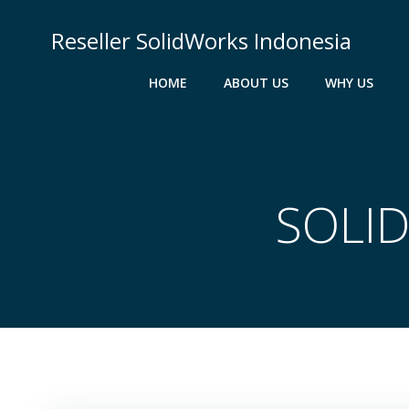
Skip
to
Reseller SolidWorks Indonesia
content
HOME
ABOUT US
WHY US
SOLID