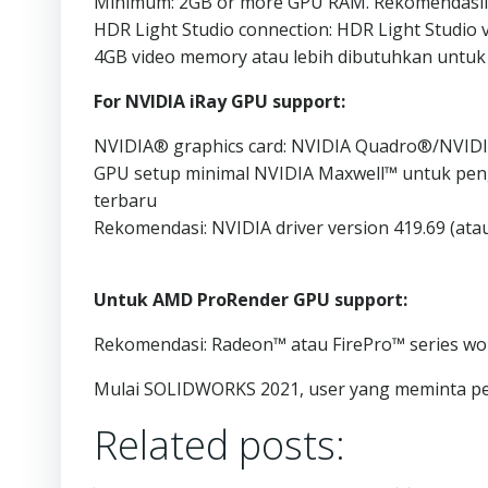
Minimum: 2GB or more GPU RAM. Rekomendasii:
HDR Light Studio connection: HDR Light Studio v5
4GB video memory atau lebih dibutuhkan untuk
For NVIDIA iRay GPU support:
NVIDIA® graphics card: NVIDIA Quadro®/NVIDI
GPU setup minimal NVIDIA Maxwell™ untuk peng
terbaru
Rekomendasi: NVIDIA driver version 419.69 (ata
Untuk AMD ProRender GPU support:
Rekomendasi: Radeon™ atau FirePro™ series wor
Mulai SOLIDWORKS 2021, user yang meminta p
Related posts: