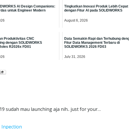
IDWORKS AI Design Companions:
Tingkatkan Inovasi Produk Lebih Cepat
rdas untuk Engineer Modern
dengan Fitur AI pada SOLIDWORKS
026
August 6, 2026
n Produktivitas CNC
Data Semakin Rapi dan Terhubung den
ring dengan SOLIDWORKS
Fitur Data Management Terbaru di
Roles R2026x FD01
SOLIDWORKS 2026 FD03
026
July 31, 2026
9 sudah mau launching aja nih.. just for your…
Inpection