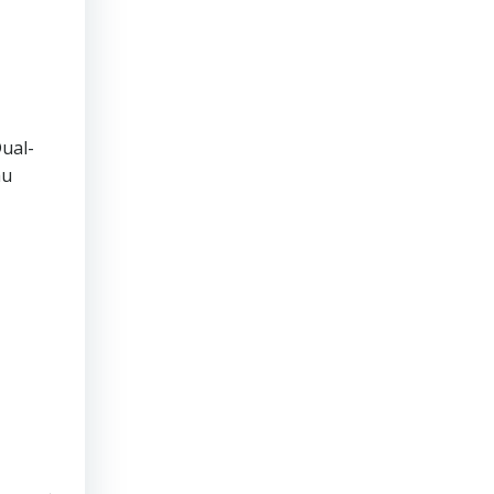
ual-
au