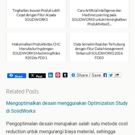
Tingkatkan Inovasi Produk Lebih
Cara Artificial Intelligence dan
Cepat dengan Fitur AI pada
Machine Learning pada
SOLIDWORKS
SOLIDWORKS untuk Meningkatkan
Produktivitas E...
August 6, 2026
August 6, 2026
Maksimalkan Produktivitas CNC
Data Semakin Rapi dan Terhubung
Manufacturing dengan
dengan Fitur Data Management
SOLIDWORKS Machining Roles
Terbaru di SOLIDWORKS 2026
R2026x FD01
FD03
August 6, 2026
July 31, 2026
L
P
T
Share
Post
i
i
u
n
n
m
k
t
b
Related Posts
e
e
l
d
r
r
Mengoptimalkan desain menggunakan Optimization Study
I
e
n
s
di SolidWorks
t
Pengoptimalan desain merupakan salah satu metode cost
reduction untuk mengurangi biaya material, sehingga