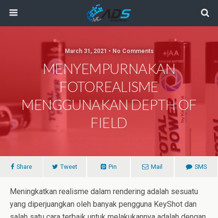
March 31, 2021 • No Comments
MENYEMPURNAKAN
FOTOREALISME
MENGGUNAKAN DEPTH OF
FIELD
Share
Tweet
Pin
Mail
SMS
Meningkatkan realisme dalam rendering adalah sesuatu
yang diperjuangkan oleh banyak pengguna KeyShot dan
salah satu cara terbaik untuk melakukannya adalah dengan