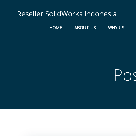
Skip
to
Reseller SolidWorks Indonesia
content
HOME
ABOUT US
WHY US
Pos