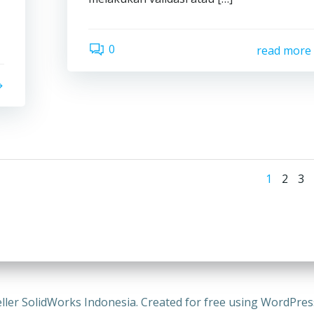
0
read more
Pos
Page
Page
Pa
1
2
3
nav
ller SolidWorks Indonesia. Created for free using WordPre