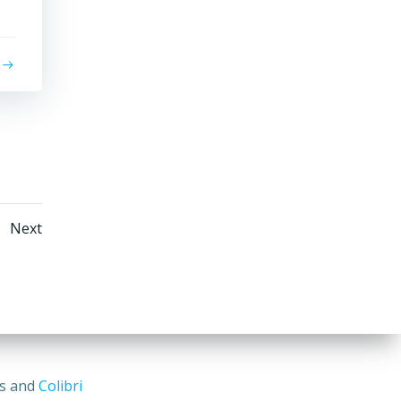
ts
Posts
ge
Next
igation
navigation
ss and
Colibri