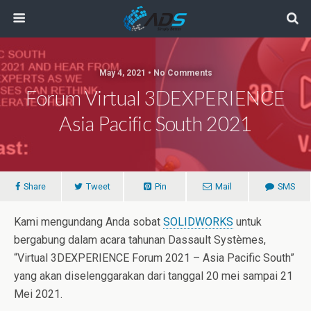
May 4, 2021 • No Comments
Forum Virtual 3DEXPERIENCE
Asia Pacific South 2021
Share
Tweet
Pin
Mail
SMS
Kami mengundang Anda sobat
SOLIDWORKS
untuk
bergabung dalam acara tahunan Dassault Systèmes,
“Virtual 3DEXPERIENCE Forum 2021 – Asia Pacific South”
yang akan diselenggarakan dari tanggal 20 mei sampai 21
Mei 2021.