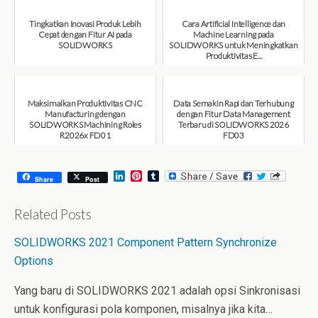
Tingkatkan Inovasi Produk Lebih
Cara Artificial Intelligence dan
Cepat dengan Fitur AI pada
Machine Learning pada
SOLIDWORKS
SOLIDWORKS untuk Meningkatkan
Produktivitas E...
August 6, 2026
August 6, 2026
Maksimalkan Produktivitas CNC
Data Semakin Rapi dan Terhubung
Manufacturing dengan
dengan Fitur Data Management
SOLIDWORKS Machining Roles
Terbaru di SOLIDWORKS 2026
R2026x FD01
FD03
August 6, 2026
July 31, 2026
L
P
T
Share
Post
i
i
u
n
n
m
k
t
b
Related Posts
e
e
l
d
r
r
SOLIDWORKS 2021 Component Pattern Synchronize
I
e
n
s
Options
t
Yang baru di SOLIDWORKS 2021 adalah opsi Sinkronisasi
untuk konfigurasi pola komponen, misalnya jika kita…