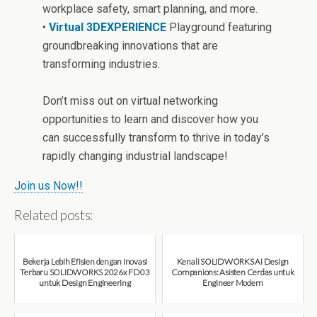
workplace safety, smart planning, and more.
•
Virtual 3DEXPERIENCE
Playground featuring
groundbreaking innovations that are
transforming industries.
Don’t miss out on virtual networking
opportunities to learn and discover how you
can successfully transform to thrive in today’s
rapidly changing industrial landscape!
Join us Now!!
Related posts:
Bekerja Lebih Efisien dengan Inovasi
Kenali SOLIDWORKS AI Design
Terbaru SOLIDWORKS 2026x FD03
Companions: Asisten Cerdas untuk
untuk Design Engineering
Engineer Modern
August 7, 2026
August 7, 2026