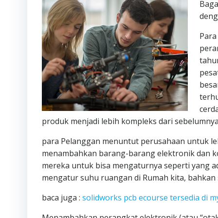
Baga
deng
Para
pera
tahu
pesa
besa
terh
cerd
produk menjadi lebih kompleks dari sebelumnya
para Pelanggan menuntut perusahaan untuk l
menambahkan barang-barang elektronik dan kone
mereka untuk bisa mengaturnya seperti yang ada 
mengatur suhu ruangan di Rumah kita, bahkan sa
baca juga :
solidworks pcb ecourse tersedia di 
Menambahkan perangkat elektronik (atau “otak