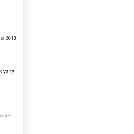
si 2018
k yang
dWorks