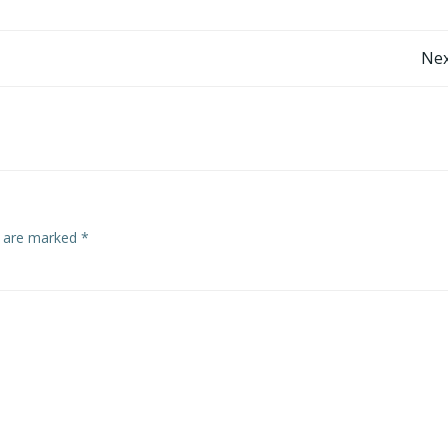
Post
Nex
navigation
s are marked
*