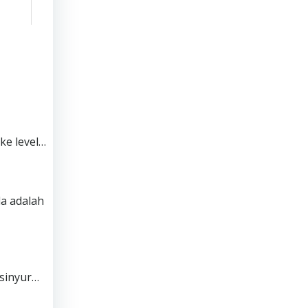
e level…
a adalah
nsinyur…