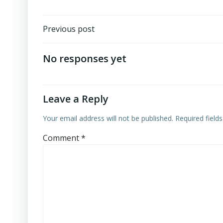
Post
Previous post
navigation
No responses yet
Leave a Reply
Your email address will not be published.
Required field
Comment
*