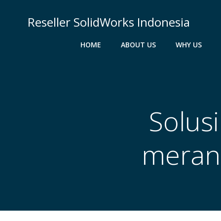
Skip
to
Reseller SolidWorks Indonesia
content
HOME
ABOUT US
WHY US
Solus
meran