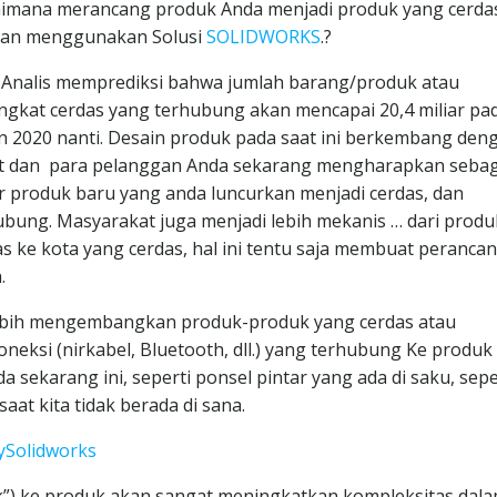
imana merancang produk Anda menjadi produk yang cerda
an menggunakan Solusi
SOLIDWORKS
.?
 Analis memprediksi bahwa jumlah barang/produk atau
ngkat cerdas yang terhubung akan mencapai 20,4 miliar pa
n 2020 nanti. Desain produk pada saat ini berkembang den
t dan para pelanggan Anda sekarang mengharapkan seba
r produk baru yang anda luncurkan menjadi cerdas, dan
ubung. Masyarakat juga menjadi lebih mekanis … dari produ
as ke kota yang cerdas, hal ini tentu saja membuat peranca
.
ebih mengembangkan produk-produk yang cerdas atau
ksi (nirkabel, Bluetooth, dll.) yang terhubung Ke produk
sekarang ini, seperti ponsel pintar yang ada di saku, sepe
at kita tidak berada di sana.
mySolidworks
”) ke produk akan sangat meningkatkan kompleksitas dal