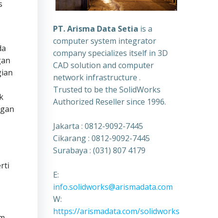
s
PT. Arisma Data Setia
is a
computer system integrator
da
company specializes itself in 3D
gan
CAD solution and computer
gian
network infrastructure .
Trusted to be the SolidWorks
k
Authorized Reseller since 1996.
ngan
Jakarta : 0812-9092-7445
Cikarang : 0812-9092-7445
Surabaya : (031) 807 4179
rti
E:
info.solidworks@arismadata.com
W:
https://arismadata.com/solidworks
am