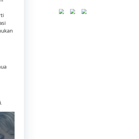
ti
asi
emukan
mua
.