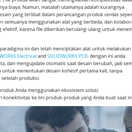
rnya biaya. Namun, masalah utamanya adalah kurangnya
desain yang terlibat dalam perancangan produk cerdas seper
ingan semuanya menggunakan alat yang berbeda, dan kolabor
 efektif, karena file diberikan berulang-ulang untuk men
radigma ini dan telah menciptakan alat untuk melakukan
WORKS Electrical
and
SOLIDWORKS PCB
. dengan ini anda
ta, dan mengupdate otomatis saat desain berubah, jadi se
alah untuk menentukan desain kohesif pertama kali, tanpa
 setelah produksi.
roduk Anda menggunakan ekosistem solusi
onektivitas ke lini produk-produk yang Anda buat saat ini