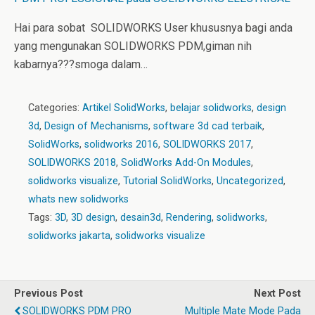
Hai para sobat SOLIDWORKS User khususnya bagi anda
yang mengunakan SOLIDWORKS PDM,giman nih
kabarnya???smoga dalam…
Categories:
Artikel SolidWorks
,
belajar solidworks
,
design
3d
,
Design of Mechanisms
,
software 3d cad terbaik
,
SolidWorks
,
solidworks 2016
,
SOLIDWORKS 2017
,
SOLIDWORKS 2018
,
SolidWorks Add-On Modules
,
solidworks visualize
,
Tutorial SolidWorks
,
Uncategorized
,
whats new solidworks
Tags:
3D
,
3D design
,
desain3d
,
Rendering
,
solidworks
,
solidworks jakarta
,
solidworks visualize
Previous Post
Next Post
SOLIDWORKS PDM PRO
Multiple Mate Mode Pada