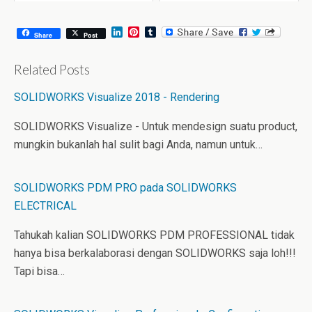
August 6, 2026
July 31, 2026
L
P
T
Share
Post
i
i
u
n
n
m
k
t
b
Related Posts
e
e
l
d
r
r
SOLIDWORKS Visualize 2018 - Rendering
I
e
n
s
t
SOLIDWORKS Visualize - Untuk mendesign suatu product,
mungkin bukanlah hal sulit bagi Anda, namun untuk…
SOLIDWORKS PDM PRO pada SOLIDWORKS
ELECTRICAL
Tahukah kalian SOLIDWORKS PDM PROFESSIONAL tidak
hanya bisa berkalaborasi dengan SOLIDWORKS saja loh!!!
Tapi bisa…