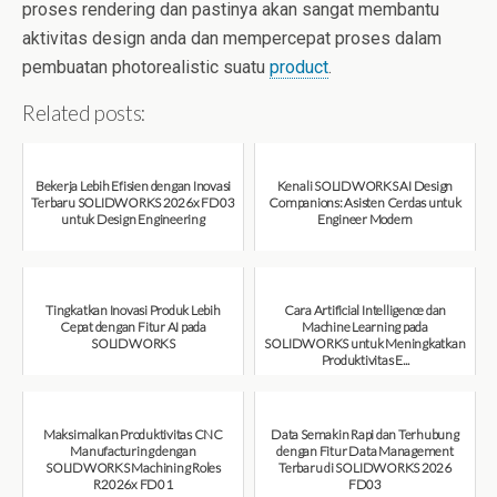
proses rendering dan pastinya akan sangat membantu
aktivitas design anda dan mempercepat proses dalam
pembuatan photorealistic suatu
product
.
Related posts:
Bekerja Lebih Efisien dengan Inovasi
Kenali SOLIDWORKS AI Design
Terbaru SOLIDWORKS 2026x FD03
Companions: Asisten Cerdas untuk
untuk Design Engineering
Engineer Modern
August 7, 2026
August 7, 2026
Tingkatkan Inovasi Produk Lebih
Cara Artificial Intelligence dan
Cepat dengan Fitur AI pada
Machine Learning pada
SOLIDWORKS
SOLIDWORKS untuk Meningkatkan
Produktivitas E...
August 6, 2026
August 6, 2026
Maksimalkan Produktivitas CNC
Data Semakin Rapi dan Terhubung
Manufacturing dengan
dengan Fitur Data Management
SOLIDWORKS Machining Roles
Terbaru di SOLIDWORKS 2026
R2026x FD01
FD03