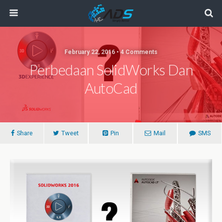
February 22, 2016 • 4 Comments
Perbedaan SolidWorks Dan
AutoCad
Share
Tweet
Pin
Mail
SMS