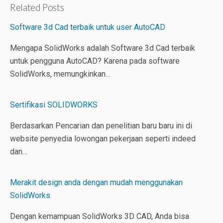
k
t
b
Related Posts
e
e
l
d
r
r
Software 3d Cad terbaik untuk user AutoCAD
I
e
n
s
t
Mengapa SolidWorks adalah Software 3d Cad terbaik
untuk pengguna AutoCAD? Karena pada software
SolidWorks, memungkinkan…
Sertifikasi SOLIDWORKS
Berdasarkan Pencarian dan penelitian baru baru ini di
website penyedia lowongan pekerjaan seperti indeed
dan…
Merakit design anda dengan mudah menggunakan
SolidWorks
Dengan kemampuan SolidWorks 3D CAD, Anda bisa