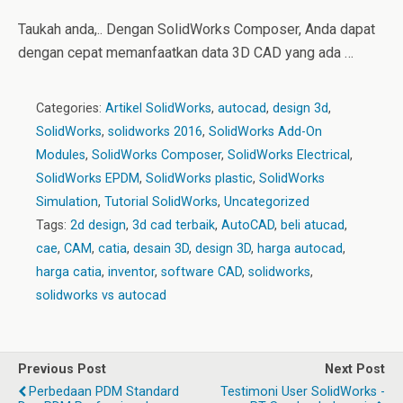
Taukah anda,.. Dengan SolidWorks Composer, Anda dapat
dengan cepat memanfaatkan data 3D CAD yang ada …
Categories:
Artikel SolidWorks
,
autocad
,
design 3d
,
SolidWorks
,
solidworks 2016
,
SolidWorks Add-On
Modules
,
SolidWorks Composer
,
SolidWorks Electrical
,
SolidWorks EPDM
,
SolidWorks plastic
,
SolidWorks
Simulation
,
Tutorial SolidWorks
,
Uncategorized
Tags:
2d design
,
3d cad terbaik
,
AutoCAD
,
beli atucad
,
cae
,
CAM
,
catia
,
desain 3D
,
design 3D
,
harga autocad
,
harga catia
,
inventor
,
software CAD
,
solidworks
,
solidworks vs autocad
Previous Post
Next Post
Perbedaan PDM Standard
Testimoni User SolidWorks -