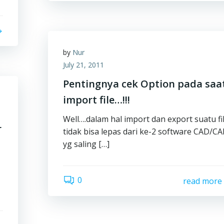
by
Nur
July 21, 2011
Pentingnya cek Option pada saa
import file…!!!
Well….dalam hal import dan export suatu fi
r
tidak bisa lepas dari ke-2 software CAD/C
yg saling […]
0
read more