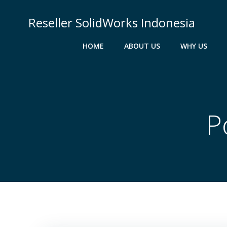
Skip
to
Reseller SolidWorks Indonesia
content
HOME
ABOUT US
WHY US
P