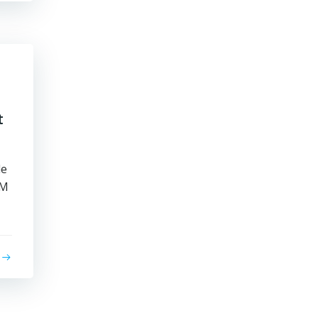
t
le
AM