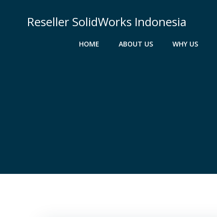
Skip
to
Reseller SolidWorks Indonesia
content
HOME
ABOUT US
WHY US