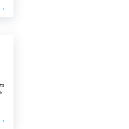
ta
uk