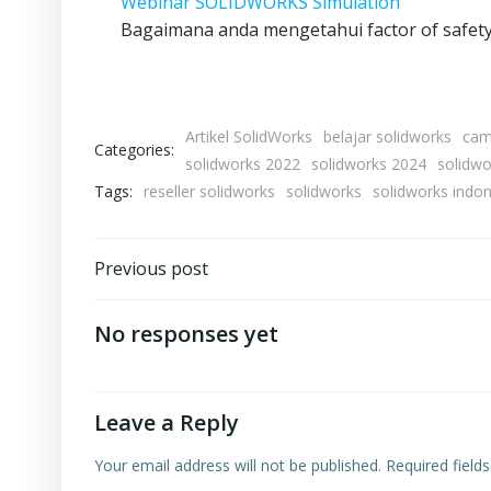
Webinar SOLIDWORKS Simulation
Bagaimana anda mengetahui factor of safety
Artikel SolidWorks
belajar solidworks
cam
Categories:
solidworks 2022
solidworks 2024
solidwo
Tags:
reseller solidworks
solidworks
solidworks indon
Post
Previous post
navigation
No responses yet
Leave a Reply
Your email address will not be published.
Required field