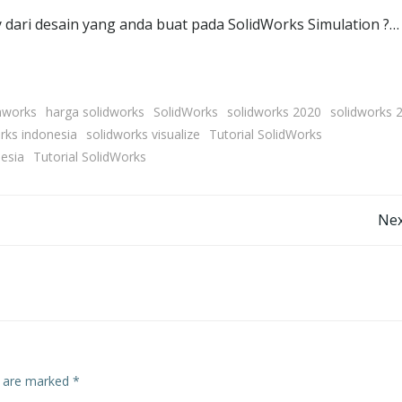
 dari desain yang anda buat pada SolidWorks Simulation ?…
works
harga solidworks
SolidWorks
solidworks 2020
solidworks 
rks indonesia
solidworks visualize
Tutorial SolidWorks
esia
Tutorial SolidWorks
Post
Nex
navigation
s are marked
*