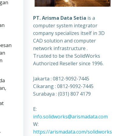
ngan
PT. Arisma Data Setia
is a
an
computer system integrator
company specializes itself in 3D
CAD solution and computer
pesan
network infrastructure .
kan
Trusted to be the SolidWorks
n
Authorized Reseller since 1996.
Jakarta : 0812-9092-7445
da
Cikarang : 0812-9092-7445
an,
Surabaya : (031) 807 4179
at
E:
info.solidworks@arismadata.com
W:
.
https://arismadata.com/solidworks