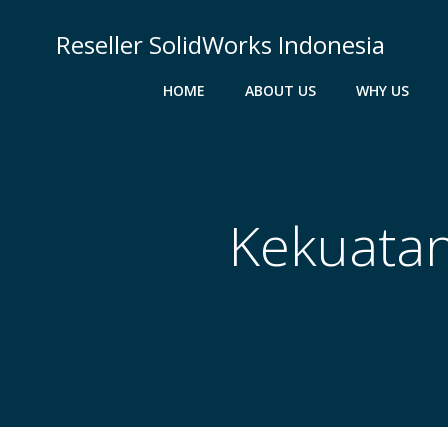
Skip
to
Reseller SolidWorks Indonesia
content
HOME
ABOUT US
WHY US
Kekuatan