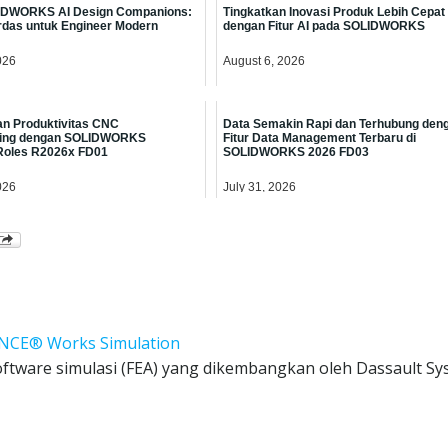
IDWORKS AI Design Companions:
Tingkatkan Inovasi Produk Lebih Cepat
rdas untuk Engineer Modern
dengan Fitur AI pada SOLIDWORKS
026
August 6, 2026
n Produktivitas CNC
Data Semakin Rapi dan Terhubung den
ring dengan SOLIDWORKS
Fitur Data Management Terbaru di
Roles R2026x FD01
SOLIDWORKS 2026 FD03
026
July 31, 2026
NCE® Works Simulation
tware simulasi (FEA) yang dikembangkan oleh Dassault Sy