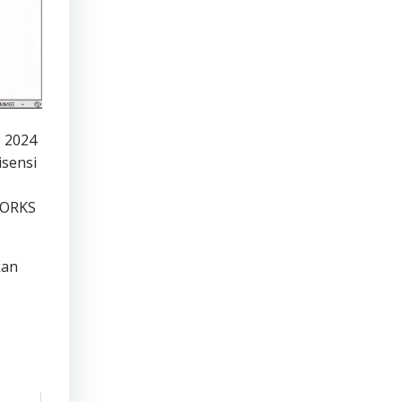
 2024
isensi
WORKS
kan