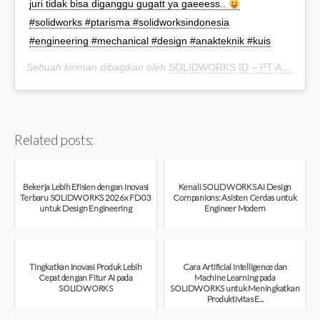
juri tidak bisa diganggu gugatt ya gaeeess..
#solidworks #ptarisma #solidworksindonesia
#engineering #mechanical #design #anakteknik #kuis
Sebuah kiriman dibagikan oleh
SOLIDWORKS ID – PT ADS
(@sol
Related posts:
Bekerja Lebih Efisien dengan Inovasi
Kenali SOLIDWORKS AI Design
Terbaru SOLIDWORKS 2026x FD03
Companions: Asisten Cerdas untuk
untuk Design Engineering
Engineer Modern
August 7, 2026
August 7, 2026
Tingkatkan Inovasi Produk Lebih
Cara Artificial Intelligence dan
Cepat dengan Fitur AI pada
Machine Learning pada
SOLIDWORKS
SOLIDWORKS untuk Meningkatkan
Produktivitas E...
August 6, 2026