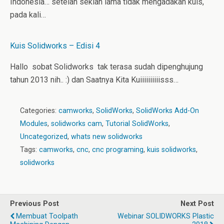
Indonesia… setelah sekian lama tidak mengadakan kuis,
pada kali…
Kuis Solidworks – Edisi 4
Hallo sobat Solidworks tak terasa sudah dipenghujung
tahun 2013 nih.. :) dan Saatnya Kita Kuiiiiiiiiiisss…
Categories:
camworks
,
SolidWorks
,
SolidWorks Add-On
Modules
,
solidworks cam
,
Tutorial SolidWorks
,
Uncategorized
,
whats new solidworks
Tags:
camworks
,
cnc
,
cnc programing
,
kuis solidworks
,
solidworks
Previous Post
Next Post
Membuat Toolpath
Webinar SOLIDWORKS Plastic