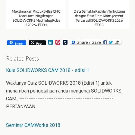
August 6, 2026
Maksimalkan Produktivitas CNC
Data Semakin Rapi dan Terhubung
Manufacturing dengan
dengan Fitur Data Management
SOLIDWORKS Machining Roles
Terbaru di SOLIDWORKS 2026
R2026x FD01
FD03
August 6, 2026
July 31, 2026
L
P
T
Share
Post
i
i
u
n
n
m
k
t
b
Related Posts
e
e
l
d
r
r
Kuis SOLIDWORKS CAM 2018 - edisi 1
I
e
n
s
t
Waktunya Quiz SOLIDWORKS 2018 (Edisi 1) untuk
menambah pengetahuan anda mengenai SOLIDWORKS
CAM.. ----------------------------------------------------
PERTANYAAN…
Seminar CAMWorks 2018