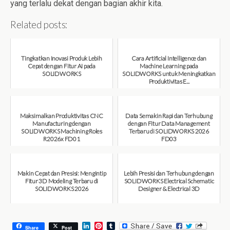
yang terlalu dekat dengan bagian akhir kita.
Related posts:
Tingkatkan Inovasi Produk Lebih
Cara Artificial Intelligence dan
Cepat dengan Fitur AI pada
Machine Learning pada
SOLIDWORKS
SOLIDWORKS untuk Meningkatkan
Produktivitas E...
August 6, 2026
August 6, 2026
Maksimalkan Produktivitas CNC
Data Semakin Rapi dan Terhubung
Manufacturing dengan
dengan Fitur Data Management
SOLIDWORKS Machining Roles
Terbaru di SOLIDWORKS 2026
R2026x FD01
FD03
August 6, 2026
July 31, 2026
Makin Cepat dan Presisi: Mengintip
Lebih Presisi dan Terhubung dengan
Fitur 3D Modeling Terbaru di
SOLIDWORKS Electrical Schematic
SOLIDWORKS 2026
Designer & Electrical 3D
July 31, 2026
July 30, 2026
L
P
T
Share
Post