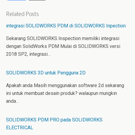
i
i
u
n
n
m
k
t
b
Related Posts
e
e
l
d
r
r
integrasi SOLIDWORKS PDM di SOLIDWORKS Inpection
I
e
n
s
t
Sekarang SOLIDWORKS Inspection memiliki integrasi
dengan SolidWorks PDM Mulai di SOLIDWORKS versi
2018 SP2, integrasi…
SOLIDWORKS 3D untuk Pengguna 2D
Apakah anda Masih menggunakan software 2d sekarang
ini untuk membuat desain produk? walaupun mungkin
anda…
SOLIDWORKS PDM PRO pada SOLIDWORKS
ELECTRICAL