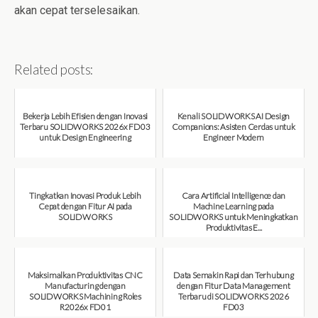
akan cepat terselesaikan.
Related posts:
Bekerja Lebih Efisien dengan Inovasi
Kenali SOLIDWORKS AI Design
Terbaru SOLIDWORKS 2026x FD03
Companions: Asisten Cerdas untuk
untuk Design Engineering
Engineer Modern
August 7, 2026
August 7, 2026
Tingkatkan Inovasi Produk Lebih
Cara Artificial Intelligence dan
Cepat dengan Fitur AI pada
Machine Learning pada
SOLIDWORKS
SOLIDWORKS untuk Meningkatkan
Produktivitas E...
August 6, 2026
August 6, 2026
Maksimalkan Produktivitas CNC
Data Semakin Rapi dan Terhubung
Manufacturing dengan
dengan Fitur Data Management
SOLIDWORKS Machining Roles
Terbaru di SOLIDWORKS 2026
R2026x FD01
FD03