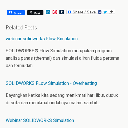
August 6, 2026
July 31, 2026
L
P
T
Share
Post
i
i
u
n
n
m
k
t
b
Related Posts
e
e
l
d
r
r
webinar solidworks Flow Simulation
I
e
n
s
t
SOLIDWORKS® Flow Simulation merupakan program
analisa panas (thermal) dan simulasi aliran fluida pertama
dan termudah…
SOLIDWORKS FLow Simulation - Overheating
Bayangkan ketika kita sedang menikmati hari libur, duduk
di sofa dan menikmati indahnya malam sambil…
Webinar SOLIDWORKS Simulation