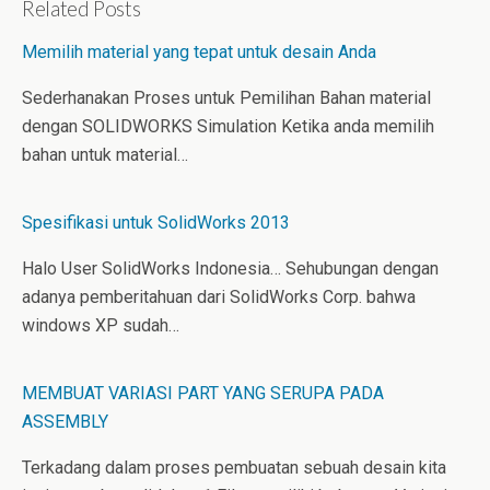
k
t
b
Related Posts
e
e
l
d
r
r
Memilih material yang tepat untuk desain Anda
I
e
n
s
t
Sederhanakan Proses untuk Pemilihan Bahan material
dengan SOLIDWORKS Simulation Ketika anda memilih
bahan untuk material…
Spesifikasi untuk SolidWorks 2013
Halo User SolidWorks Indonesia… Sehubungan dengan
adanya pemberitahuan dari SolidWorks Corp. bahwa
windows XP sudah…
MEMBUAT VARIASI PART YANG SERUPA PADA
ASSEMBLY
Terkadang dalam proses pembuatan sebuah desain kita