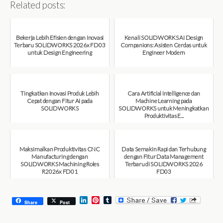
Related posts:
Bekerja Lebih Efisien dengan Inovasi
Kenali SOLIDWORKS AI Design
Terbaru SOLIDWORKS 2026x FD03
Companions: Asisten Cerdas untuk
untuk Design Engineering
Engineer Modern
August 7, 2026
August 7, 2026
Tingkatkan Inovasi Produk Lebih
Cara Artificial Intelligence dan
Cepat dengan Fitur AI pada
Machine Learning pada
SOLIDWORKS
SOLIDWORKS untuk Meningkatkan
Produktivitas E...
August 6, 2026
August 6, 2026
Maksimalkan Produktivitas CNC
Data Semakin Rapi dan Terhubung
Manufacturing dengan
dengan Fitur Data Management
SOLIDWORKS Machining Roles
Terbaru di SOLIDWORKS 2026
R2026x FD01
FD03
August 6, 2026
July 31, 2026
L
P
T
Share
Post
i
i
u
n
n
m