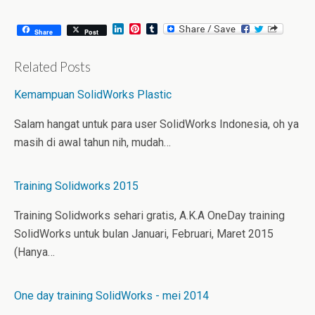
August 6, 2026
July 31, 2026
L
P
T
Share
Post
i
i
u
n
n
m
k
t
b
Related Posts
e
e
l
d
r
r
Kemampuan SolidWorks Plastic
I
e
n
s
t
Salam hangat untuk para user SolidWorks Indonesia, oh ya
masih di awal tahun nih, mudah…
Training Solidworks 2015
Training Solidworks sehari gratis, A.K.A OneDay training
SolidWorks untuk bulan Januari, Februari, Maret 2015
(Hanya…
One day training SolidWorks - mei 2014