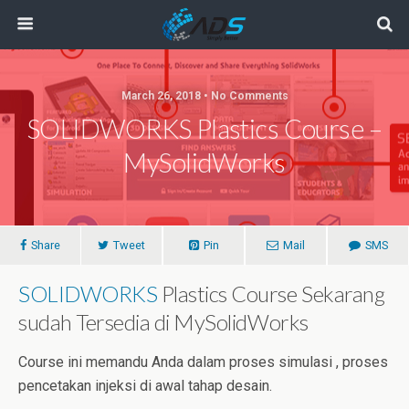
March 26, 2018 • No Comments
SOLIDWORKS Plastics Course –
MySolidWorks
Share
Tweet
Pin
Mail
SMS
SOLIDWORKS
Plastics Course Sekarang
sudah Tersedia di MySolidWorks
Course ini memandu Anda dalam proses simulasi , proses
pencetakan injeksi di awal tahap desain.