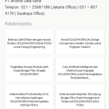
PT Arisma Data Setia
Telepon : 021 – 25681188 (Jakarta Office) | 031 – 807
4179 ( Surabaya Office)
Related posts:
Bekerja Lebih Efisien dengan Inovasi
Kenali SOLIDWORKS AI Design
Terbaru SOLIDWORKS 2026x FD03
Companions: Asisten Cerdas untuk
untuk Design Engineering
Engineer Modern
August 7, 2026
August 7, 2026
Tingkatkan Inovasi Produk Lebih
Cara Artificial Intelligence dan
Cepat dengan Fitur AI pada
Machine Learning pada
SOLIDWORKS
SOLIDWORKS untuk Meningkatkan
Produktivitas E...
August 6, 2026
August 6, 2026
Maksimalkan Produktivitas CNC
Data Semakin Rapi dan Terhubung
Manufacturing dengan
dengan Fitur Data Management
SOLIDWORKS Machining Roles
Terbaru di SOLIDWORKS 2026
R2026x FD01
FD03