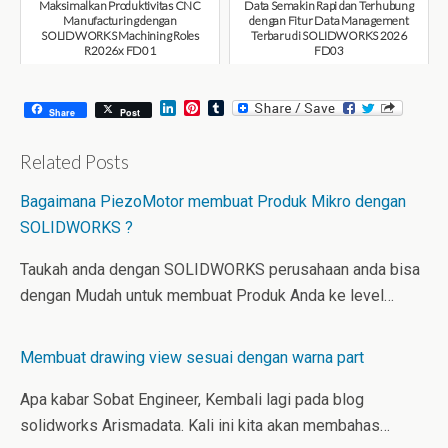
Maksimalkan Produktivitas CNC
Data Semakin Rapi dan Terhubung
Manufacturing dengan
dengan Fitur Data Management
SOLIDWORKS Machining Roles
Terbaru di SOLIDWORKS 2026
R2026x FD01
FD03
August 6, 2026
July 31, 2026
L
P
T
Share
Post
i
i
u
n
n
m
k
t
b
Related Posts
e
e
l
d
r
r
Bagaimana PiezoMotor membuat Produk Mikro dengan
I
e
n
s
SOLIDWORKS ?
t
Taukah anda dengan SOLIDWORKS perusahaan anda bisa
dengan Mudah untuk membuat Produk Anda ke level…
Membuat drawing view sesuai dengan warna part
Apa kabar Sobat Engineer, Kembali lagi pada blog
solidworks Arismadata. Kali ini kita akan membahas…