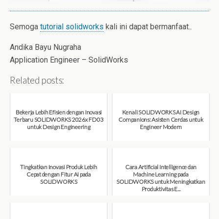
Semoga
tutorial solidworks
kali ini dapat bermanfaat..
Andika Bayu Nugraha
Application Engineer – SolidWorks
Related posts:
Bekerja Lebih Efisien dengan Inovasi
Kenali SOLIDWORKS AI Design
Terbaru SOLIDWORKS 2026x FD03
Companions: Asisten Cerdas untuk
untuk Design Engineering
Engineer Modern
August 7, 2026
August 7, 2026
Tingkatkan Inovasi Produk Lebih
Cara Artificial Intelligence dan
Cepat dengan Fitur AI pada
Machine Learning pada
SOLIDWORKS
SOLIDWORKS untuk Meningkatkan
Produktivitas E...
August 6, 2026
August 6, 2026