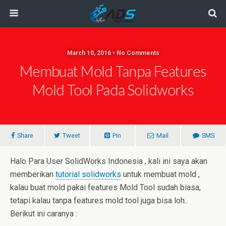
March 10, 2016 • No Comments
Membuat Mold Tanpa Features
Mold Tool Pada Solidworks
Share
Tweet
Pin
Mail
SMS
Halo Para User SolidWorks Indonesia , kali ini saya akan
memberikan
tutorial solidworks
untuk membuat mold ,
kalau buat mold pakai features Mold Tool sudah biasa,
tetapi kalau tanpa features mold tool juga bisa loh..
Berikut ini caranya :