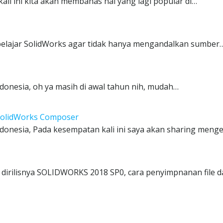
i ini kita akan membahas hal yang lagi popular di…
 belajar SolidWorks agar tidak hanya mengandalkan sumber
donesia, oh ya masih di awal tahun nih, mudah…
 SolidWorks Composer
donesia, Pada kesempatan kali ini saya akan sharing meng
irilisnya SOLIDWORKS 2018 SP0, cara penyimpnanan file d