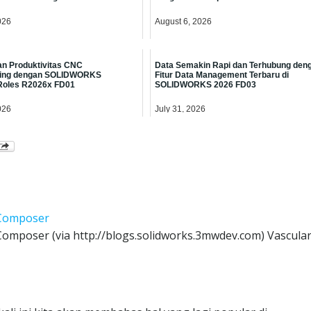
026
August 6, 2026
n Produktivitas CNC
Data Semakin Rapi dan Terhubung den
ring dengan SOLIDWORKS
Fitur Data Management Terbaru di
Roles R2026x FD01
SOLIDWORKS 2026 FD03
026
July 31, 2026
 Composer
Composer (via http://blogs.solidworks.3mwdev.com) Vascular