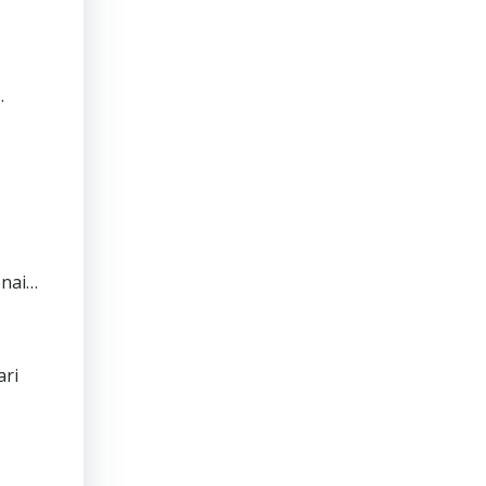
…
enai…
ari