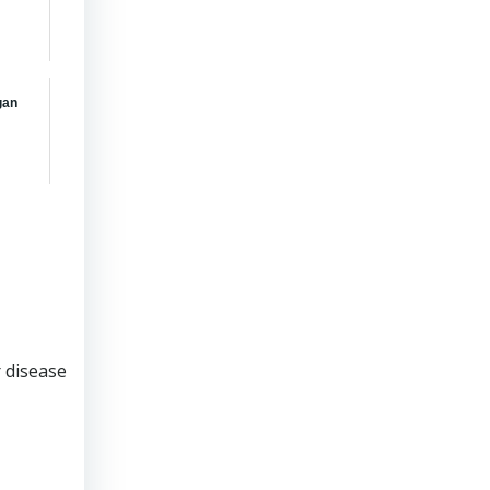
gan
 disease