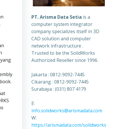
an
PT. Arisma Data Setia
is a
.
computer system integrator
company specializes itself in 3D
CAD solution and computer
an
network infrastructure .
n
Trusted to be the SolidWorks
 yang
Authorized Reseller since 1996.
sembly
Jakarta : 0812-9092-7445
 book.
Cikarang : 0812-9092-7445
Surabaya : (031) 807 4179
aat
ORKS
E:
mi
info.solidworks@arismadata.com
W:
https://arismadata.com/solidworks