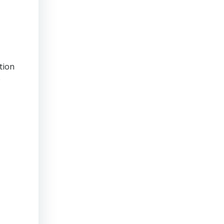
tion
e