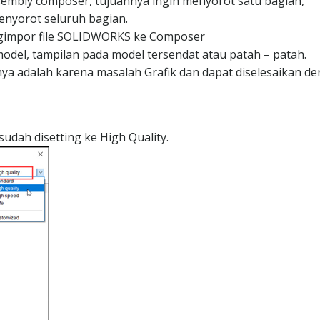
embly composer, tujuannya ingin menyorot satu bagian,
nyorot seluruh bagian.
ngimpor file SOLIDWORKS ke Composer
model, tampilan pada model tersendat atau patah – patah.
nya adalah karena masalah Grafik dan dapat diselesaikan d
dah disetting ke High Quality.