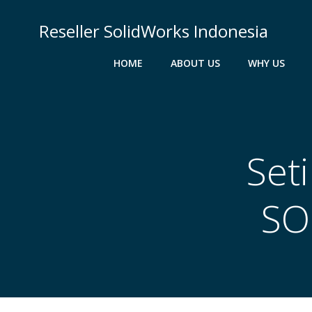
Skip
to
Reseller SolidWorks Indonesia
content
HOME
ABOUT US
WHY US
Set
SO