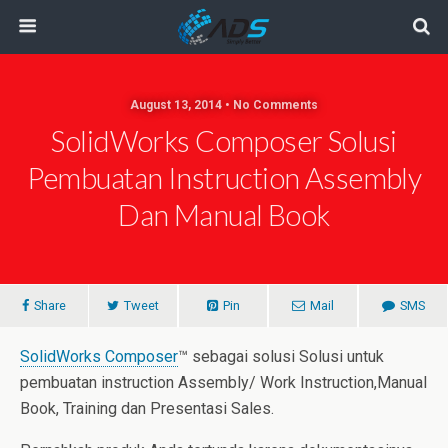
August 13, 2014 • No Comments
SolidWorks Composer Solusi
Pembuatan Instruction Assembly
Dan Manual Book
Share
Tweet
Pin
Mail
SMS
SolidWorks Composer
™ sebagai solusi Solusi untuk
pembuatan instruction Assembly/ Work Instruction,Manual
Book, Training dan Presentasi Sales.