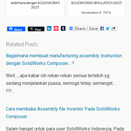
sederhana dengan SOLIDWORKS
SOLIDWORKS SIMULATION 2025
2025
November 8, 2024
November 11, 2024
L
P
T
Share
Post
i
i
u
n
n
m
k
t
b
Related Posts
e
e
l
d
r
r
Bagaimana membuat manufacturing assembly instruction
I
e
n
s
dengan SolidWorks Composer….?
t
Well…, apa kabar nih rekan-rekan semua terlebih yg
sedang menjalankan puasa, semoga tetep semangat…
!!!!…
Cara membuka Assembly file Inventor Pada SolidWorks
Composer
Salam hangat untuk para user SolidWorks Indonesia, Pada