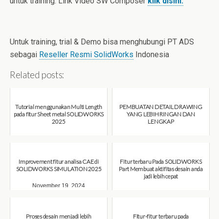
untuk training. Link Video SW Composer
klik disini.
Untuk training, trial & Demo bisa menghubungi PT ADS
sebagai
Reseller Resmi SolidWorks
Indonesia
Related posts:
Tutorial menggunakan Multi Length
PEMBUATAN DETAIL DRAWING
pada fitur Sheet metal SOLIDWORKS
YANG LEBIH RINGAN DAN
2025
LENGKAP
December 6, 2024
November 29, 2024
Improvement fitur analisa CAE di
Fitur terbaru Pada SOLIDWORKS
SOLIDWORKS SIMULATION 2025
Part Membuat aktifitas desain anda
jadi lebih cepat
November 19, 2024
November 15, 2024
Proses desain menjadi lebih
Fitur-fitur terbaru pada