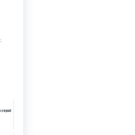
k
h cepat