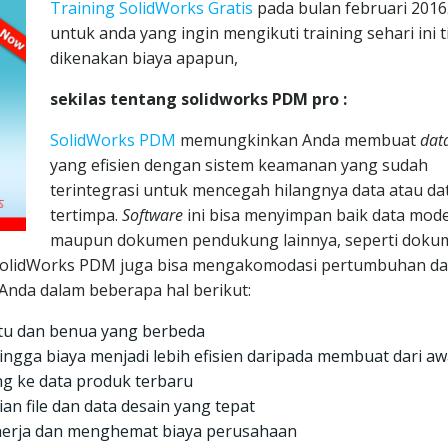
Training SolidWorks Gratis
pada bulan februari 2016
untuk anda yang ingin mengikuti training sehari ini t
dikenakan biaya apapun,
sekilas tentang solidworks PDM pro :
SolidWorks PDM
memungkinkan Anda membuat
dat
yang efisien dengan sistem keamanan yang sudah
terintegrasi untuk mencegah hilangnya data atau da
tertimpa.
Software
ini bisa menyimpan baik data mod
maupun dokumen pendukung lainnya, seperti doku
 SolidWorks PDM juga bisa mengakomodasi pertumbuhan da
nda dalam beberapa hal berikut:
ktu dan benua yang berbeda
ngga biaya menjadi lebih efisien daripada membuat dari aw
g ke data produk terbaru
file dan data desain yang tepat
inerja dan menghemat biaya perusahaan