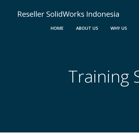
Skip
to
Reseller SolidWorks Indonesia
content
HOME
ABOUT US
WHY US
Training 