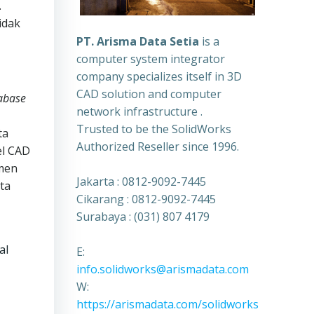
.
idak
PT. Arisma Data Setia
is a
computer system integrator
company specializes itself in 3D
CAD solution and computer
abase
network infrastructure .
Trusted to be the SolidWorks
ta
Authorized Reseller since 1996.
el CAD
men
Jakarta : 0812-9092-7445
ta
Cikarang : 0812-9092-7445
Surabaya : (031) 807 4179
al
E:
info.solidworks@arismadata.com
W:
https://arismadata.com/solidworks