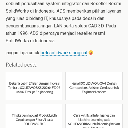
sebuah perusahaan system integrator dan Reseller Resmi
SolidWorks di Indonesia. ADS memberikan pilihan layanan
yang luas dibidang IT, khususnya pada desain dan
pengembangan jaringan LAN serta solusi CAD 3D. Pada
tahun 1996, ADS dipercaya menjadi reseller resmi
SolidWorks di Indonesia..
jangan lupa untuk
beli solidworks original
Related posts:
Bekerja Lebih Efisien dengan Inovasi
Kenali SOLIDWORKS AI Design
Terbaru SOLIDWORKS 2026x FD03
Companions: Asisten Cerdas untuk
untuk Design Engineering
Engineer Modern
August 7, 2026
August 7, 2026
Tingkatkan Inovasi Produk Lebih
Cara Artificial Intelligence dan
Cepat dengan Fitur AI pada
Machine Learning pada
SOLIDWORKS
SOLIDWORKS untuk Meningkatkan