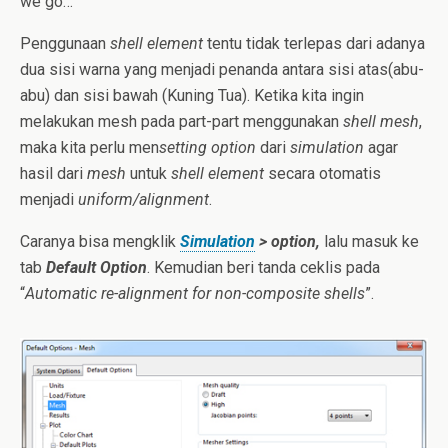
we go…
Penggunaan
shell element
tentu tidak terlepas dari adanya
dua sisi warna yang menjadi penanda antara sisi atas(abu-
abu) dan sisi bawah (Kuning Tua). Ketika kita ingin
melakukan mesh pada part-part menggunakan
shell mesh
,
maka kita perlu men
setting option
dari
simulation
agar
hasil dari
mesh
untuk
shell element
secara otomatis
menjadi
uniform/alignment
.
Caranya bisa mengklik
Simulation
> option,
lalu masuk ke
tab
Default Option
. Kemudian beri tanda ceklis pada
“
Automatic re-alignment for non-composite shells
”.