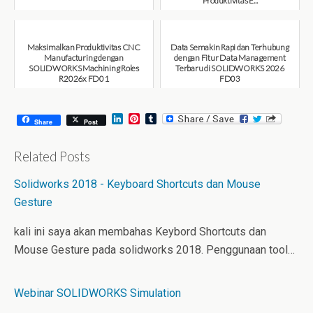
Produktivitas E...
August 6, 2026
August 6, 2026
Maksimalkan Produktivitas CNC
Data Semakin Rapi dan Terhubung
Manufacturing dengan
dengan Fitur Data Management
SOLIDWORKS Machining Roles
Terbaru di SOLIDWORKS 2026
R2026x FD01
FD03
August 6, 2026
July 31, 2026
L
P
T
Share
Post
i
i
u
n
n
m
k
t
b
Related Posts
e
e
l
d
r
r
Solidworks 2018 - Keyboard Shortcuts dan Mouse
I
e
n
s
Gesture
t
kali ini saya akan membahas Keybord Shortcuts dan
Mouse Gesture pada solidworks 2018. Penggunaan tool…
Webinar SOLIDWORKS Simulation