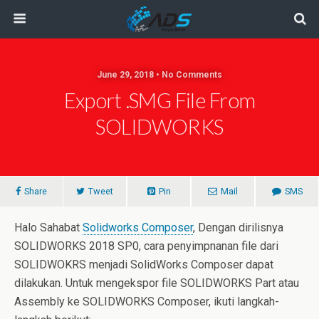
June 29, 2018 • No Comments
Export .SMG File From
SOLIDWORKS
Share
Tweet
Pin
Mail
SMS
Halo Sahabat
Solidworks Composer
, Dengan dirilisnya
SOLIDWORKS 2018 SP0, cara penyimpnanan file dari
SOLIDWOKRS menjadi SolidWorks Composer dapat
dilakukan. Untuk mengekspor file SOLIDWORKS Part atau
Assembly ke SOLIDWORKS Composer, ikuti langkah-