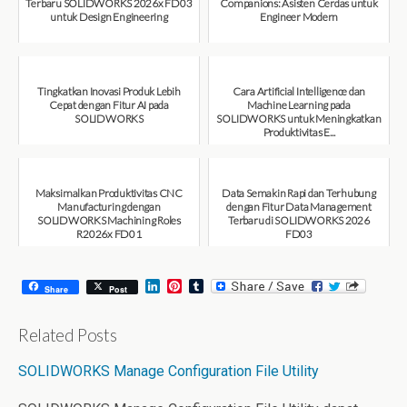
Terbaru SOLIDWORKS 2026x FD03
Companions: Asisten Cerdas untuk
untuk Design Engineering
Engineer Modern
August 7, 2026
August 7, 2026
Tingkatkan Inovasi Produk Lebih
Cara Artificial Intelligence dan
Cepat dengan Fitur AI pada
Machine Learning pada
SOLIDWORKS
SOLIDWORKS untuk Meningkatkan
Produktivitas E...
August 6, 2026
August 6, 2026
Maksimalkan Produktivitas CNC
Data Semakin Rapi dan Terhubung
Manufacturing dengan
dengan Fitur Data Management
SOLIDWORKS Machining Roles
Terbaru di SOLIDWORKS 2026
R2026x FD01
FD03
August 6, 2026
July 31, 2026
L
P
T
Share
Post
i
i
u
n
n
m
k
t
b
Related Posts
e
e
l
d
r
r
SOLIDWORKS Manage Configuration File Utility
I
e
n
s
t