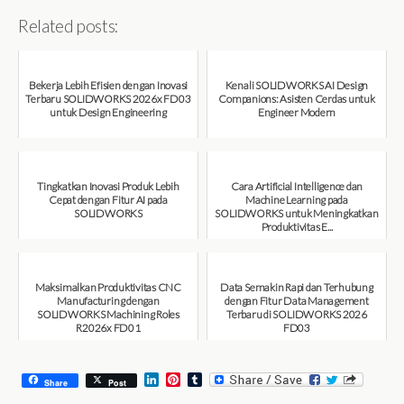
Related posts:
Bekerja Lebih Efisien dengan Inovasi
Kenali SOLIDWORKS AI Design
Terbaru SOLIDWORKS 2026x FD03
Companions: Asisten Cerdas untuk
untuk Design Engineering
Engineer Modern
August 7, 2026
August 7, 2026
Tingkatkan Inovasi Produk Lebih
Cara Artificial Intelligence dan
Cepat dengan Fitur AI pada
Machine Learning pada
SOLIDWORKS
SOLIDWORKS untuk Meningkatkan
Produktivitas E...
August 6, 2026
August 6, 2026
Maksimalkan Produktivitas CNC
Data Semakin Rapi dan Terhubung
Manufacturing dengan
dengan Fitur Data Management
SOLIDWORKS Machining Roles
Terbaru di SOLIDWORKS 2026
R2026x FD01
FD03
August 6, 2026
July 31, 2026
L
P
T
Share
Post
i
i
u