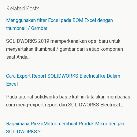
n
n
m
k
t
b
Related Posts
e
e
l
d
r
r
Menggunakan filter Excel pada BOM Excel dengan
I
e
n
s
thumbnail / Gambar
t
SOLIDWORKS 2019 memperkenalkan opsi baru untuk
menyertakan thumbnail / gambar dari setiap komponen
saat Anda…
Cara Export Report SOLIDWORKS Electrical ke Dalam
Excel
Pada tutorial solidworks basic kali ini kita akan membahas
cara meng-export report dari SOLIDWORKS Electrical…
Bagaimana PiezoMotor membuat Produk Mikro dengan
SOLIDWORKS ?