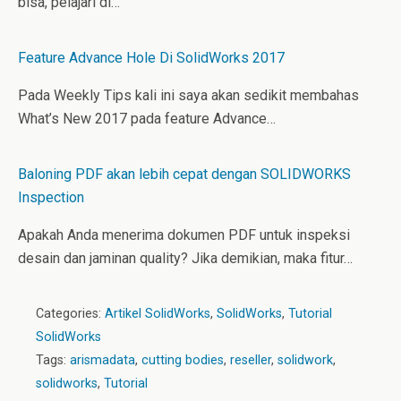
bisa, pelajari di…
Feature Advance Hole Di SolidWorks 2017
Pada Weekly Tips kali ini saya akan sedikit membahas
What’s New 2017 pada feature Advance…
Baloning PDF akan lebih cepat dengan SOLIDWORKS
Inspection
Apakah Anda menerima dokumen PDF untuk inspeksi
desain dan jaminan quality? Jika demikian, maka fitur…
Categories:
Artikel SolidWorks
,
SolidWorks
,
Tutorial
SolidWorks
Tags:
arismadata
,
cutting bodies
,
reseller
,
solidwork
,
solidworks
,
Tutorial