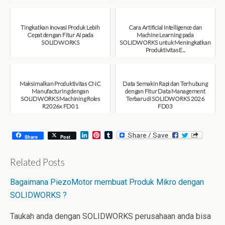
August 7, 2026
August 7, 2026
Tingkatkan Inovasi Produk Lebih
Cara Artificial Intelligence dan
Cepat dengan Fitur AI pada
Machine Learning pada
SOLIDWORKS
SOLIDWORKS untuk Meningkatkan
Produktivitas E...
August 6, 2026
August 6, 2026
Maksimalkan Produktivitas CNC
Data Semakin Rapi dan Terhubung
Manufacturing dengan
dengan Fitur Data Management
SOLIDWORKS Machining Roles
Terbaru di SOLIDWORKS 2026
R2026x FD01
FD03
August 6, 2026
July 31, 2026
L
P
T
Share
Post
i
i
u
n
n
m
k
t
b
Related Posts
e
e
l
d
r
r
Bagaimana PiezoMotor membuat Produk Mikro dengan
I
e
n
s
SOLIDWORKS ?
t
Taukah anda dengan SOLIDWORKS perusahaan anda bisa