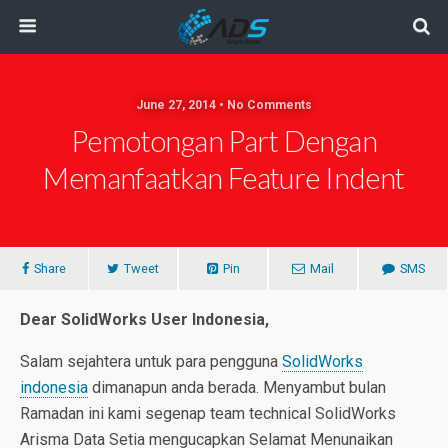
June 27, 2014 • No Comments
Pemotongan Part Dengan
Memanfaatkan Feature Indent
Share
Tweet
Pin
Mail
SMS
Dear SolidWorks User Indonesia,
Salam sejahtera untuk para pengguna
SolidWorks
indonesia
dimanapun anda berada. Menyambut bulan
Ramadan ini kami segenap team technical SolidWorks
Arisma Data Setia mengucapkan Selamat Menunaikan