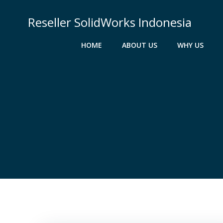
Skip
to
Reseller SolidWorks Indonesia
content
HOME
ABOUT US
WHY US