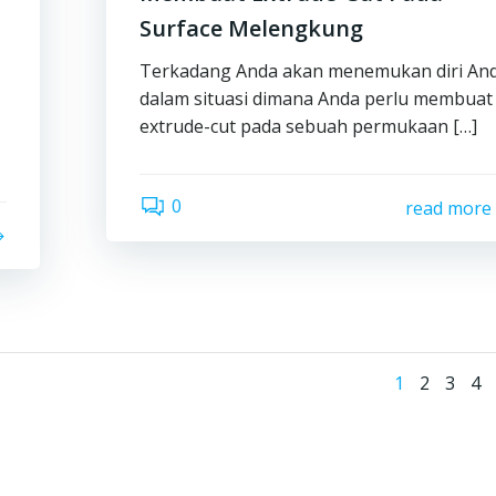
Surface Melengkung
Terkadang Anda akan menemukan diri An
dalam situasi dimana Anda perlu membuat
extrude-cut pada sebuah permukaan […]
0
read more
Post
Page
Page
Page
Pa
1
2
3
4
navi