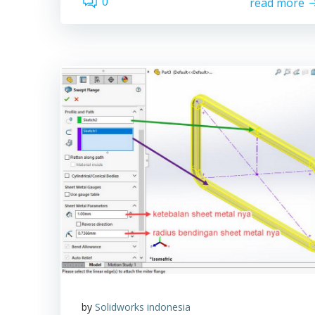
0
read more
by
Solidworks indonesia