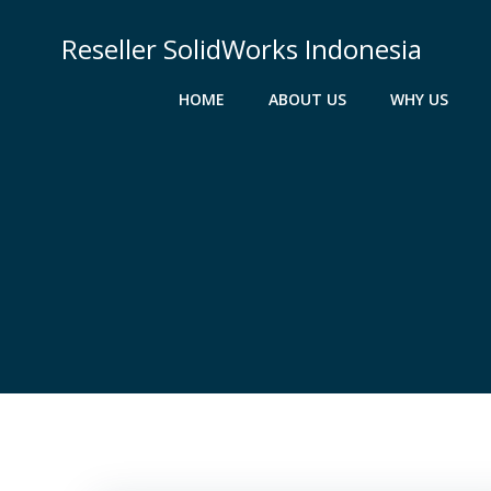
Skip
to
Reseller SolidWorks Indonesia
content
HOME
ABOUT US
WHY US