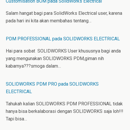
Customisation BOM pada SolidWorks Electrical
I
e
n
s
t
Salam hangat bagi para SolidWorks Electrical user, karena
pada hari ini kita akan membahas tentang…
PDM PROFESSIONAL pada SOLIDWORKS ELECTRICAL
Hai para sobat SOLIDWORKS User khususnya bagi anda
yang mengunakan SOLIDWORKS PDM,giman nih
kabarnya???smoga dalam…
SOLIDWORKS PDM PRO pada SOLIDWORKS
ELECTRICAL
Tahukah kalian SOLIDWORKS PDM PROFESSIONAL tidak
hanya bisa berkalaborasi dengan SOLIDWORKS saja loh!!!
Tapi bisa…