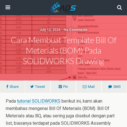
July 12, 2024 • No Comments
Cara Membuat Template Bill Of
Meterials (BOM) Pada
SOLIDWORKS Drawing
Share
Tweet
Pin
Mail
SMS
Pada
tutorial SOLIDWORKS
berikut ini, kami akan
membahas mengenai Bill Of Meterials (BOM). Bill Of
Meterials atau BQ, atau sering juga disebut dengan part
list, biasanya terdapat pada SOLIDWORKS Assembly