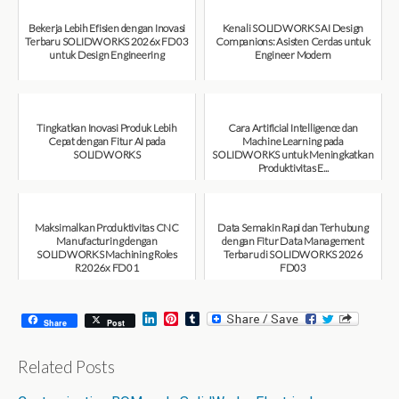
Bekerja Lebih Efisien dengan Inovasi
Kenali SOLIDWORKS AI Design
Terbaru SOLIDWORKS 2026x FD03
Companions: Asisten Cerdas untuk
untuk Design Engineering
Engineer Modern
August 7, 2026
August 7, 2026
Tingkatkan Inovasi Produk Lebih
Cara Artificial Intelligence dan
Cepat dengan Fitur AI pada
Machine Learning pada
SOLIDWORKS
SOLIDWORKS untuk Meningkatkan
Produktivitas E...
August 6, 2026
August 6, 2026
Maksimalkan Produktivitas CNC
Data Semakin Rapi dan Terhubung
Manufacturing dengan
dengan Fitur Data Management
SOLIDWORKS Machining Roles
Terbaru di SOLIDWORKS 2026
R2026x FD01
FD03
August 6, 2026
July 31, 2026
L
P
T
Share
Post
i
i
u
n
n
m
k
t
b
Related Posts
e
e
l
d
r
r