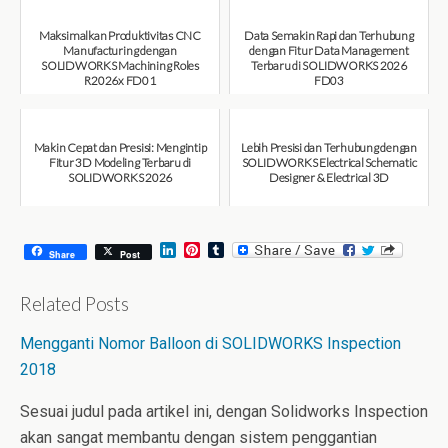
August 6, 2026
Maksimalkan Produktivitas CNC
Data Semakin Rapi dan Terhubung
Manufacturing dengan
dengan Fitur Data Management
SOLIDWORKS Machining Roles
Terbaru di SOLIDWORKS 2026
R2026x FD01
FD03
August 6, 2026
July 31, 2026
Makin Cepat dan Presisi: Mengintip
Lebih Presisi dan Terhubung dengan
Fitur 3D Modeling Terbaru di
SOLIDWORKS Electrical Schematic
SOLIDWORKS 2026
Designer & Electrical 3D
July 31, 2026
July 30, 2026
L
P
T
Share
Post
i
i
u
n
n
m
k
t
b
Related Posts
e
e
l
d
r
r
Mengganti Nomor Balloon di SOLIDWORKS Inspection
I
e
n
s
2018
t
Sesuai judul pada artikel ini, dengan Solidworks Inspection
akan sangat membantu dengan sistem penggantian