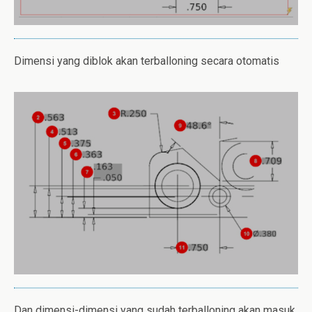
Dimensi yang diblok akan terballoning secara otomatis
Dan dimensi-dimensi yang sudah terballoning akan masuk