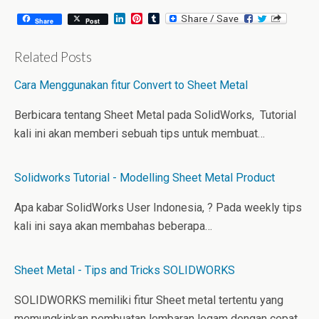
L
P
T
Share
Post
i
i
u
n
n
m
k
t
b
Related Posts
e
e
l
d
r
r
Cara Menggunakan fitur Convert to Sheet Metal
I
e
n
s
t
Berbicara tentang Sheet Metal pada SolidWorks, Tutorial
kali ini akan memberi sebuah tips untuk membuat…
Solidworks Tutorial - Modelling Sheet Metal Product
Apa kabar SolidWorks User Indonesia, ? Pada weekly tips
kali ini saya akan membahas beberapa…
Sheet Metal - Tips and Tricks SOLIDWORKS
SOLIDWORKS memiliki fitur Sheet metal tertentu yang
memungkinkan pembuatan lembaran logam dengan cepat.