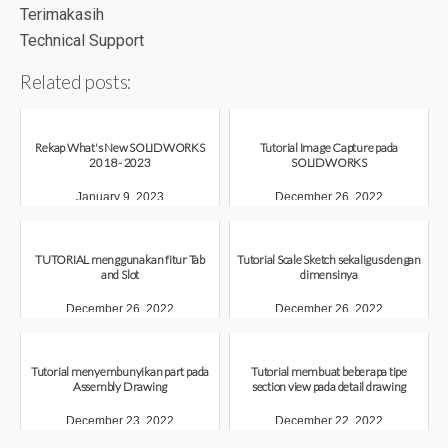
Terimakasih
Technical Support
Related posts:
Rekap What's New SOLIDWORKS
Tutorial Image Capture pada
2018 - 2023
SOLIDWORKS
January 9, 2023
December 26, 2022
TUTORIAL menggunakan fitur Tab
Tutorial Scale Sketch sekaligus dengan
and Slot
dimensinya
December 26, 2022
December 26, 2022
Tutorial menyembunyikan part pada
Tutorial membuat beberapa tipe
Assembly Drawing
section view pada detail drawing
December 23, 2022
December 22, 2022