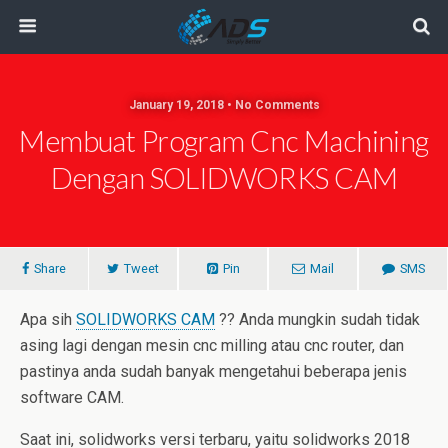
January 19, 2018 • No Comments
Membuat Program Cnc Machining
Dengan SOLIDWORKS CAM
Share
Tweet
Pin
Mail
SMS
Apa sih
SOLIDWORKS CAM
?? Anda mungkin sudah tidak
asing lagi dengan mesin cnc milling atau cnc router, dan
pastinya anda sudah banyak mengetahui beberapa jenis
software CAM.
Saat ini, solidworks versi terbaru, yaitu solidworks 2018