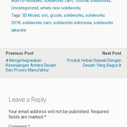
Add-On Modules
,
solidworks cam
,
Tutorial SolidWorks
,
Uncategorized
,
whats new solidworks
Tags:
3D Model
,
cnc
,
gcode
,
solidworks
,
solidworks
2018
,
solidworks cam
,
solidworks indonesia
,
solidworks
jakarata
Previous Post
Next Post
Mengintegrasikan
Produk Hebat Diawali Dengan
Kesenjangan Antara Desain
Desain Yang Bagus
Dan Proses Manufaktur
Leave a Reply
Your email address will not be published.
Required
fields are marked
*
Comment
*