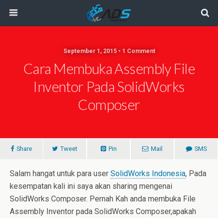
September 1, 2015 • 1 Comment
Cara Membuka Assembly File
Inventor Pada SolidWorks
Composer
Share
Tweet
Pin
Mail
SMS
Salam hangat untuk para user
SolidWorks Indonesia
, Pada
kesempatan kali ini saya akan sharing mengenai
SolidWorks Composer. Pernah Kah anda membuka File
Assembly Inventor pada SolidWorks Composer,apakah