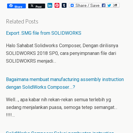
L
P
T
Share
Post
i
i
u
n
n
m
k
t
b
Related Posts
e
e
l
d
r
r
Export .SMG file from SOLIDWORKS
I
e
n
s
t
Halo Sahabat Solidworks Composer, Dengan dirilisnya
SOLIDWORKS 2018 SP0, cara penyimpnanan file dari
SOLIDWOKRS menjadi…
Bagaimana membuat manufacturing assembly instruction
dengan SolidWorks Composer….?
Well…, apa kabar nih rekan-rekan semua terlebih yg
sedang menjalankan puasa, semoga tetep semangat…
!!!!…