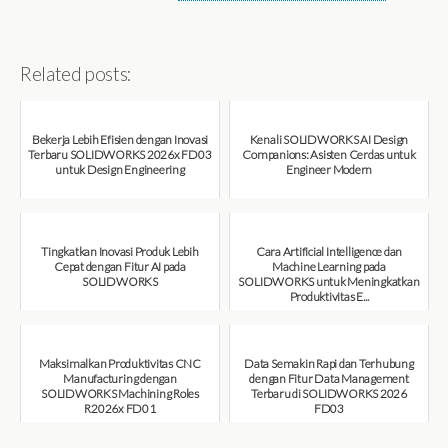
Related posts:
Bekerja Lebih Efisien dengan Inovasi
Kenali SOLIDWORKS AI Design
Terbaru SOLIDWORKS 2026x FD03
Companions: Asisten Cerdas untuk
untuk Design Engineering
Engineer Modern
August 7, 2026
August 7, 2026
Tingkatkan Inovasi Produk Lebih
Cara Artificial Intelligence dan
Cepat dengan Fitur AI pada
Machine Learning pada
SOLIDWORKS
SOLIDWORKS untuk Meningkatkan
Produktivitas E...
August 6, 2026
August 6, 2026
Maksimalkan Produktivitas CNC
Data Semakin Rapi dan Terhubung
Manufacturing dengan
dengan Fitur Data Management
SOLIDWORKS Machining Roles
Terbaru di SOLIDWORKS 2026
R2026x FD01
FD03
August 6, 2026
July 31, 2026