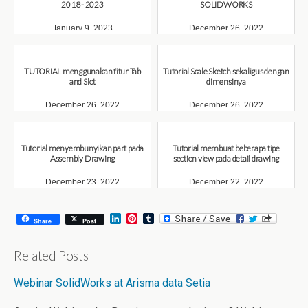
2018 - 2023
SOLIDWORKS
January 9, 2023
December 26, 2022
TUTORIAL menggunakan fitur Tab
Tutorial Scale Sketch sekaligus dengan
and Slot
dimensinya
December 26, 2022
December 26, 2022
Tutorial menyembunyikan part pada
Tutorial membuat beberapa tipe
Assembly Drawing
section view pada detail drawing
December 23, 2022
December 22, 2022
L
P
T
Share
Post
i
i
u
n
n
m
k
t
b
Related Posts
e
e
l
d
r
r
Webinar SolidWorks at Arisma data Setia
I
e
n
s
t