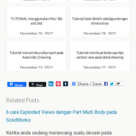
TUTORIAL menggunakan fitur Tab
Tutorial Scale Sketch sekaligus dengan
and Slot
dimensinya
December 26, 2022
December 26, 2022
Tutorial menyembunyikan part pada
Tutorial membuat beberapa tipe
Assembly Drawing
section view pada detail drawing
December 23, 2022
December 22, 2022
L
P
T
Share
Post
i
i
u
n
n
m
k
t
b
Related Posts
e
e
l
d
r
r
6 cara Exploded Views dengan Part Multi Body pada
I
e
n
s
SolidWorks
t
Ketika anda sedang merancang suatu desain pada