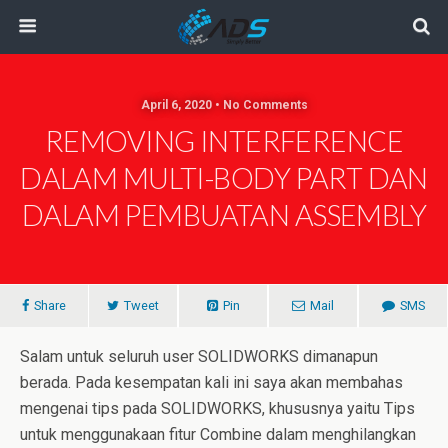
April 6, 2020 • No Comments
REMOVING INTERFERENCE
DALAM MULTI-BODY PART DAN
DALAM PEMBUATAN ASSEMBLY
Share
Tweet
Pin
Mail
SMS
Salam untuk seluruh user SOLIDWORKS dimanapun
berada. Pada kesempatan kali ini saya akan membahas
mengenai tips pada SOLIDWORKS, khususnya yaitu Tips
untuk menggunakaan fitur Combine dalam menghilangkan