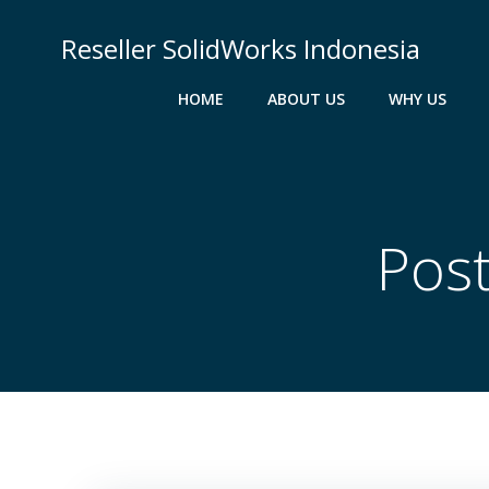
Skip
to
Reseller SolidWorks Indonesia
content
HOME
ABOUT US
WHY US
Post