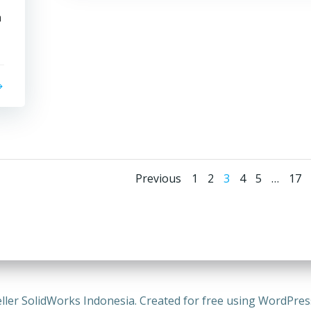
n
Posts
Posts
Page
Page
Page
Page
Page
Pag
Previous
1
2
3
4
5
…
17
navigation
navigati
ller SolidWorks Indonesia. Created for free using WordPre