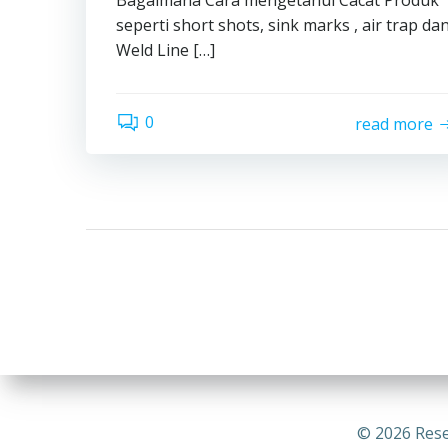
Bagaimana Cara mengetahui Cacat Produk
seperti short shots, sink marks , air trap da
Weld Line […]
0
read more
© 2026 Rese