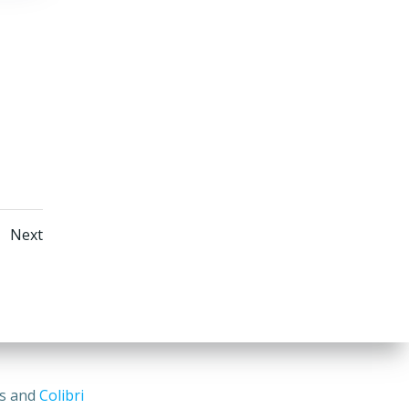
Posts
e
Next
on
navigation
ss and
Colibri